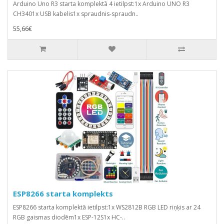
Arduino Uno R3 starta komplektā 4 ietilpst:1x Arduino UNO R3
CH3401x USB kabelis1x spraudnis-spraudn..
55,66€
ESP8266 starta komplekts
ESP8266 starta komplektā ietilpst:1x WS2812B RGB LED riņķis ar 24
RGB gaismas diodēm1x ESP-12S1x HC-..