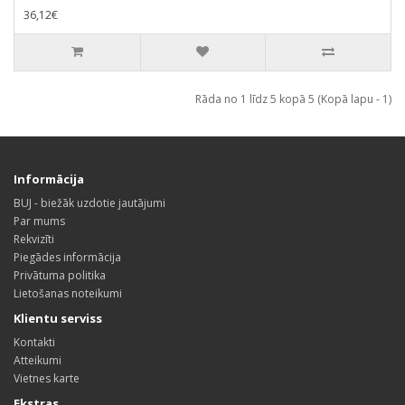
36,12€
Rāda no 1 līdz 5 kopā 5 (Kopā lapu - 1)
Informācija
BUJ - biežāk uzdotie jautājumi
Par mums
Rekvizīti
Piegādes informācija
Privātuma politika
Lietošanas noteikumi
Klientu serviss
Kontakti
Atteikumi
Vietnes karte
Ekstras