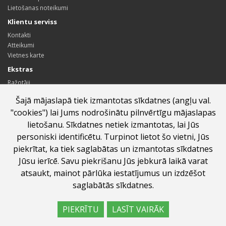
Lietošanas noteikumi
Klientu serviss
Kontakti
Atteikumi
Vietnes karte
Ekstras
Ražotāji
Dāvanu kartes
Šajā mājaslapā tiek izmantotas sīkdatnes (angļu val.
Sadarbības partneru programma
"cookies") lai Jums nodrošinātu pilnvērtīgu mājaslapas
Īpašie piedāvājumi
lietošanu. Sīkdatnes netiek izmantotas, lai Jūs
Profils
personiski identificētu. Turpinot lietot šo vietni, Jūs
Profils
piekrītat, ka tiek saglabātas un izmantotas sīkdatnes
Pasūtījumu vēsture
Jūsu ierīcē. Savu piekrišanu Jūs jebkurā laikā varat
Vēlmju saraksts
Jaunumi
atsaukt, mainot pārlūka iestatījumus un izdzēšot
saglabātās sīkdatnes.
PIEKRĪTU
LASĪT VAIRĀK
labumi.lv ©
2026