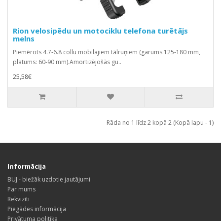
Rion velosipēdu un motociklu telefona turētājs
melns
Piemērots 4.7-6.8 collu mobilajiem tālruņiem (garums 125-180 mm,
platums: 60-90 mm).Amortizējošās gu..
25,58€
Rāda no 1 līdz 2 kopā 2 (Kopā lapu - 1)
Informācija
BUJ - biežāk uzdotie jautājumi
Par mums
Rekvizīti
Piegādes informācija
Privātuma politika