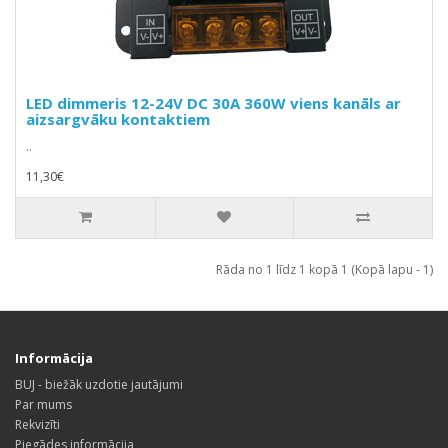
LED dimmeris 12-24V DC 30A 360W viens kanāls ar
aizsargvāku kontaktiem
..
11,30€
Rāda no 1 līdz 1 kopā 1 (Kopā lapu - 1)
Informācija
BUJ - biežāk uzdotie jautājumi
Par mums
Rekvizīti
Piegādes informācija