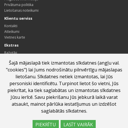
Privātuma politika
Lietošanas noteikumi
Klientu serviss
Kontakti
Atteikumi
Vietnes karte
Ekstras
Ražotāji
Dāvanu kartes
Šajā mājaslapā tiek izmantotas sīkdatnes (angļu val.
Sadarbības partneru programma
"cookies") lai Jums nodrošinātu pilnvērtīgu mājaslapas
Īpašie piedāvājumi
lietošanu. Sīkdatnes netiek izmantotas, lai Jūs
Profils
personiski identificētu. Turpinot lietot šo vietni, Jūs
Profils
piekrītat, ka tiek saglabātas un izmantotas sīkdatnes
Pasūtījumu vēsture
Jūsu ierīcē. Savu piekrišanu Jūs jebkurā laikā varat
Vēlmju saraksts
Jaunumi
atsaukt, mainot pārlūka iestatījumus un izdzēšot
saglabātās sīkdatnes.
PIEKRĪTU
LASĪT VAIRĀK
labumi.lv ©