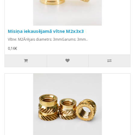
Misiņa iekausējamā vītne M2x3x3
Vītne: M2Ārējais diametrs: 3mmGarums: 3mm..
0,16€