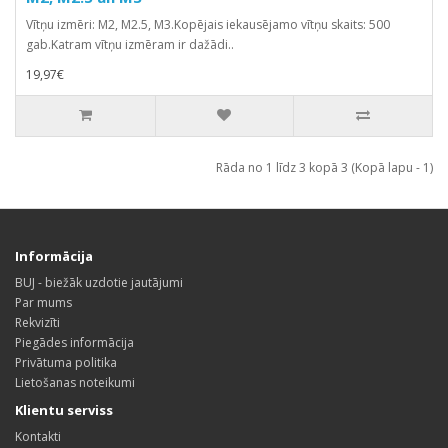
Vītņu izmēri: M2, M2.5, M3.Kopējais iekausējamo vītņu skaits: 500
gab.Katram vītņu izmēram ir dažādi..
19,97€
Rāda no 1 līdz 3 kopā 3 (Kopā lapu - 1)
Informācija
BUJ - biežāk uzdotie jautājumi
Par mums
Rekvizīti
Piegādes informācija
Privātuma politika
Lietošanas noteikumi
Klientu serviss
Kontakti