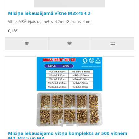
Misiņa iekausējamā vītne M3x4x4.2
Vītne: M3Ārējais diametrs: 4.2mmGarums: 4mm..
0,18€
Misiņa iekausējamo vītņu komplekts ar 500 vītnēm
M2, M2.5 un M3