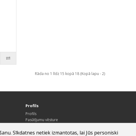
Rāda no 1 līdz 15 kopā 18 (Kopā lapu - 2)
Profils
Profils
Pasūtījumu vēsture
Vēlmju saraksts
Jaunumi
šanu. Sīkdatnes netiek izmantotas, lai Jūs personiski