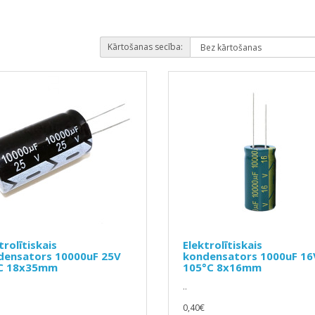
Kārtošanas secība:
trolītiskais
Elektrolītiskais
densators 10000uF 25V
kondensators 1000uF 16
C 18x35mm
105°C 8x16mm
..
0,40€