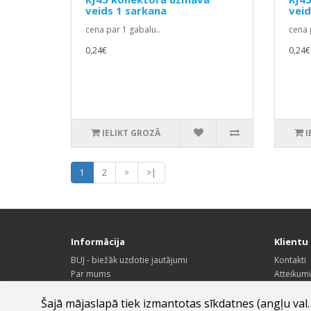
veids 1 sarkana
veid
cena par 1 gabalu..
cena 
0,24€
0,24€
IELIKT GROZĀ
I
1
2
>
>|
Informācija
Klientu 
BUJ - biežāk uzdotie jautājumi
Kontakti
Par mums
Atteikumi
Rekvizīti
Vietnes k
Piegādes informācija
Šajā mājaslapā tiek izmantotas sīkdatnes (angļu val.