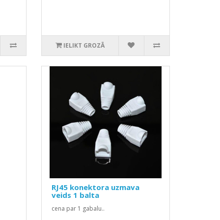
IELIKT GROZĀ
RJ45 konektora uzmava
veids 1 balta
cena par 1 gabalu..