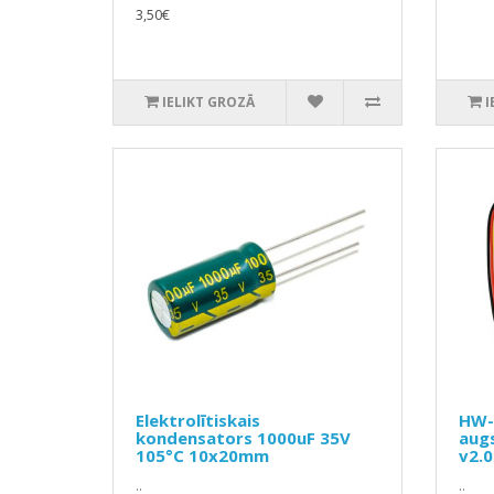
3,50€
IELIKT GROZĀ
I
Elektrolītiskais
HW-
kondensators 1000uF 35V
aug
105°C 10x20mm
v2.0
..
..