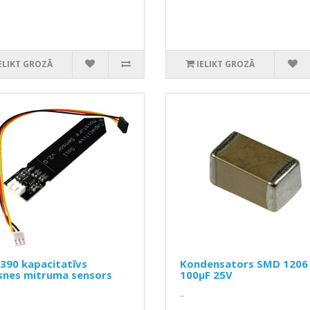
ELIKT GROZĀ
IELIKT GROZĀ
390 kapacitatīvs
Kondensators SMD 1206
snes mitruma sensors
100µF 25V
..