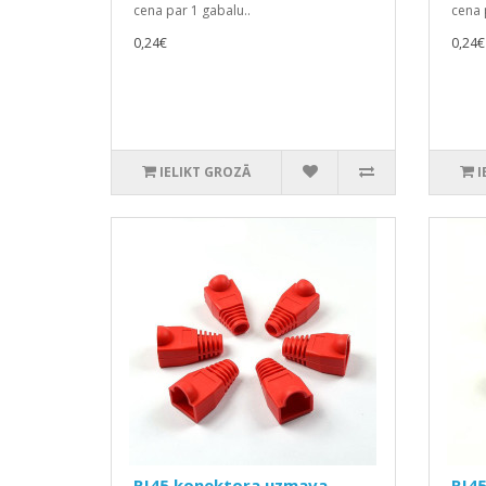
cena par 1 gabalu..
cena 
0,24€
0,24€
IELIKT GROZĀ
I
RJ45 konektora uzmava
RJ4