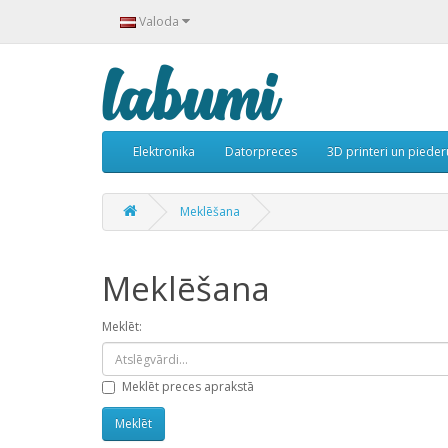
Valoda
Elektronika
Datorpreces
3D printeri un piede
Meklēšana
Meklēšana
Meklēt:
Meklēt preces aprakstā