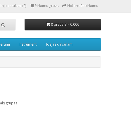
lmju saraksts (0)
Pirkumu grozs
Noformēt pirkumu
0 prece(s) - 0,00€
derumi
Instrumenti
Idejas dāvanām
pakšgrupās