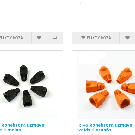
0,83€
ELIKT GROZĀ
IELIKT GROZĀ
5 konektora uzmava
RJ45 konektora uzmava
s 1 melna
veids 1 oranža