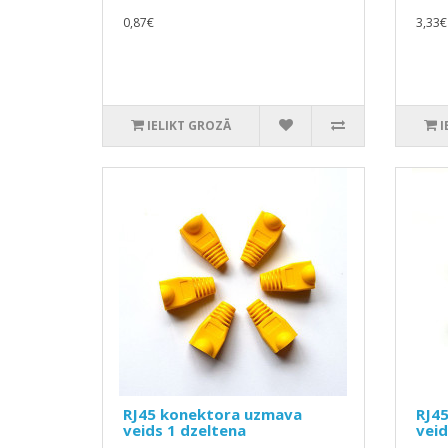
0,87€
3,33€
IELIKT GROZĀ
I
RJ45 konektora uzmava
RJ4
veids 1 dzeltena
veid