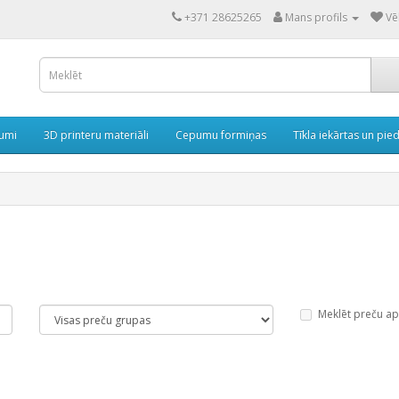
+371 28625265
Mans profils
Vē
rumi
3D printeru materiāli
Cepumu formiņas
Tīkla iekārtas un pie
Meklēt preču a