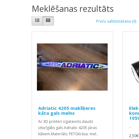
Meklēšanas rezultāts
Preču salīdzināšana (0)
Adriatic 4205 makšķeres
Elek
kāta gals melns
kon
105
Ar 3D printeri izgatavots daudz
..
izturīgāks gals Adriatic 4205 jūras
kātiem.Materiāls: PETGKrāsa: mel..
2,50€