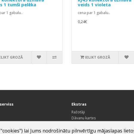
s 1 tumši pelēka
veids 1 violeta
par 1 gabalu..
cena par 1 gabalu..
0,24€
ELIKT GROZĀ
IELIKT GROZĀ
serviss
Ekstras
Ražotāji
Dāvanu kartes
arte
Sadarbības partneru programma
Īpašie piedāvājumi
 "cookies") lai Jums nodrošinātu pilnvērtīgu mājaslapas lieto