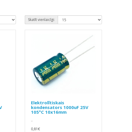
Skatīt vienlaicīgi:
Elektrolītiskais
V
kondensators 1000uF 25V
105°C 10x16mm
..
0,81€