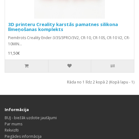
3D printeru Creality karstās pamatnes silikona
līmeņošanas komplekts
Piemērots Creality Ender-3/3S/3PRO/3V2, CR-10, CR-10S, CR-10 V2, CR-
10MIN...
11,50€
Rāda no 1 līdz 2 kopā 2 (Kopā lapu - 1)
Informācija
BUJ - biežāk uzdotie jautājumi
Par mums
Rekvizīti
Piegādes informācija