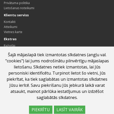
Privātuma politika
Lietošanas noteikumi
Klientu serviss
Kontakti
Atteikumi
Vietnes karte
Ekstras
Ražotāji
Dāvanu kartes
Šajā mājaslapā tiek izmantotas sīkdatnes (angļu val.
Sadarbības partneru programma
"cookies") lai Jums nodrošinātu pilnvērtīgu mājaslapas
Īpašie piedāvājumi
lietošanu. Sīkdatnes netiek izmantotas, lai Jūs
Profils
personiski identificētu. Turpinot lietot šo vietni, Jūs
Profils
piekrītat, ka tiek saglabātas un izmantotas sīkdatnes
Pasūtījumu vēsture
Jūsu ierīcē. Savu piekrišanu Jūs jebkurā laikā varat
Vēlmju saraksts
Jaunumi
atsaukt, mainot pārlūka iestatījumus un izdzēšot
saglabātās sīkdatnes.
PIEKRĪTU
LASĪT VAIRĀK
labumi.lv ©