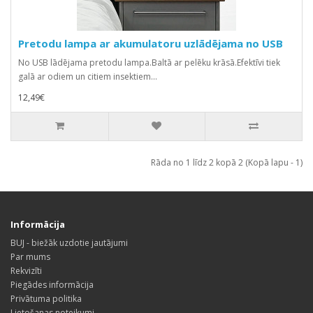
Pretodu lampa ar akumulatoru uzlādējama no USB
No USB lādējama pretodu lampa.Baltā ar pelēku krāsā.Efektīvi tiek
galā ar odiem un citiem insektiem...
12,49€
Rāda no 1 līdz 2 kopā 2 (Kopā lapu - 1)
Informācija
BUJ - biežāk uzdotie jautājumi
Par mums
Rekvizīti
Piegādes informācija
Privātuma politika
Lietošanas noteikumi