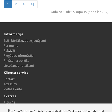
1
2
>
>|
Rāda no 1 līdz 15 kopā 19 (Kopā lapu - 2)
Informācija
BUJ - biežāk uzdotie jautājumi
Par mums
Rekvizīti
Piegādes informācija
Privātuma politika
Lietošanas noteikumi
Klientu serviss
Kontakti
Atteikumi
Vietnes karte
Ekstras
Ražotāji
Dāvanu kartes
Šajā mājaslapā tiek izmantotas sīkdatnes (angļu val.