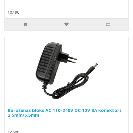
..
10,19€
Barošanas bloks AC 110-240V DC 12V 3A konektors
2.5mm/5.5mm
..
12,58€