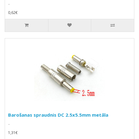
..
0,62€
Barošanas spraudnis DC 2.5x5.5mm metāla
..
1,31€