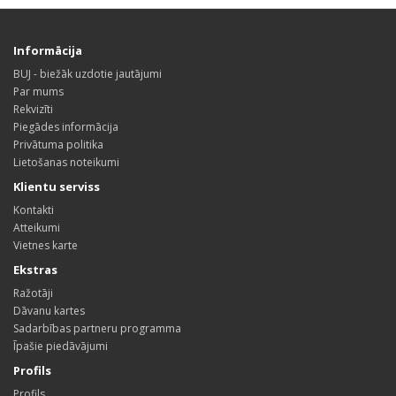
Informācija
BUJ - biežāk uzdotie jautājumi
Par mums
Rekvizīti
Piegādes informācija
Privātuma politika
Lietošanas noteikumi
Klientu serviss
Kontakti
Atteikumi
Vietnes karte
Ekstras
Ražotāji
Dāvanu kartes
Sadarbības partneru programma
Īpašie piedāvājumi
Profils
Profils