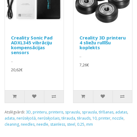
Creality Sonic Pad
Creality 3D printeru
ADXL345 vibrāciju
4 sliežu rullīšu
kompensācijas
koplekts
sensors
..
..
7,26€
20,62€
Atslēgvārdi:
3D
,
printeru
,
printeris
,
sprauslu
,
sprausla
,
tīrīšanas
,
adatas
,
adata
,
nerūsējošā
,
nerūsējošais
,
tērauda
,
tērauds
,
10
,
printer
,
nozzle
,
cleaning
,
needles
,
needle
,
stainless
,
steel
,
0.25
,
mm