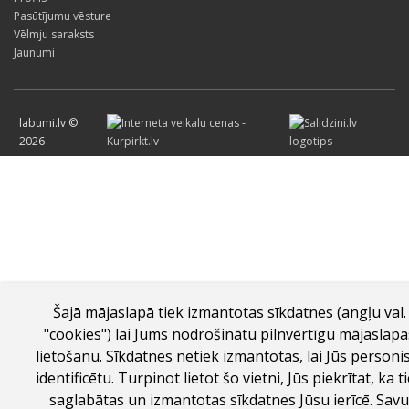
Pasūtījumu vēsture
Vēlmju saraksts
Jaunumi
labumi.lv ©
2026
Šajā mājaslapā tiek izmantotas sīkdatnes (angļu val.
"cookies") lai Jums nodrošinātu pilnvērtīgu mājaslapa
lietošanu. Sīkdatnes netiek izmantotas, lai Jūs personi
identificētu. Turpinot lietot šo vietni, Jūs piekrītat, ka t
saglabātas un izmantotas sīkdatnes Jūsu ierīcē. Savu