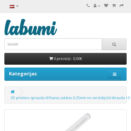
0 prece(s) - 0,00€
Kategorijas
3D printeru sprauslu tīrīšanas adatas 0.25mm no nerūsējošā tērauda 10