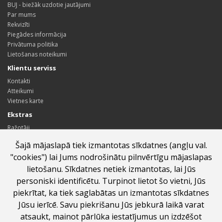
BUJ - biežāk uzdotie jautājumi
Par mums
Rekvizīti
Piegādes informācija
Privātuma politika
Lietošanas noteikumi
Klientu serviss
Kontakti
Atteikumi
Vietnes karte
Ekstras
Ražotāji
Dāvanu kartes
Šajā mājaslapā tiek izmantotas sīkdatnes (angļu val.
Sadarbības partneru programma
"cookies") lai Jums nodrošinātu pilnvērtīgu mājaslapas
Īpašie piedāvājumi
lietošanu. Sīkdatnes netiek izmantotas, lai Jūs
Profils
personiski identificētu. Turpinot lietot šo vietni, Jūs
Profils
piekrītat, ka tiek saglabātas un izmantotas sīkdatnes
Pasūtījumu vēsture
Jūsu ierīcē. Savu piekrišanu Jūs jebkurā laikā varat
Vēlmju saraksts
Jaunumi
atsaukt, mainot pārlūka iestatījumus un izdzēšot