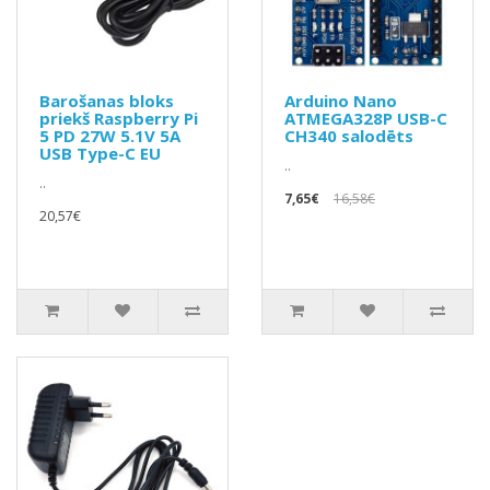
Barošanas bloks
Arduino Nano
priekš Raspberry Pi
ATMEGA328P USB-C
5 PD 27W 5.1V 5A
CH340 salodēts
USB Type-C EU
..
..
7,65€
16,58€
20,57€