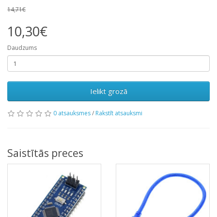
14,71€
10,30€
Daudzums
Ielikt grozā
0 atsauksmes
/
Rakstīt atsauksmi
Saistītās preces