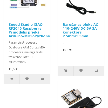
Seeed Studio XIAO
Barošanas bloks AC
RP2040 Raspberry
110-240V DC 5V 3A
Pi modulis priekš
konektors
Arduino/MicroPython/CircuitPython
2.5mm/5.5mm
Parametri:Procesors:
..
Dual-core ARM Cortex M0+
10,37€
procesors, mainīga takts
frekvence līdz 133
MHzAtmiņa:..
11,60€