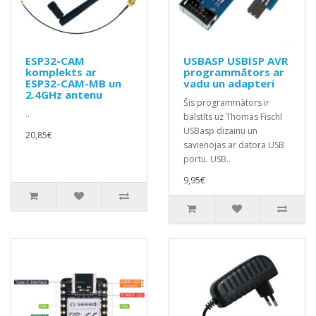
ESP32-CAM
USBASP USBISP AVR
komplekts ar
programmātors ar
ESP32-CAM-MB un
vadu un adapteri
2.4GHz antenu
Šis programmātors ir
..
balstīts uz Thomas Fischl
USBasp dizainu un
20,85€
savienojas ar datora USB
portu. USB..
9,95€