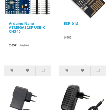
Arduino Nano
ESP-01S
ATMEGA328P USB-C
..
CH340
6,90€
..
7,65€
16,58€