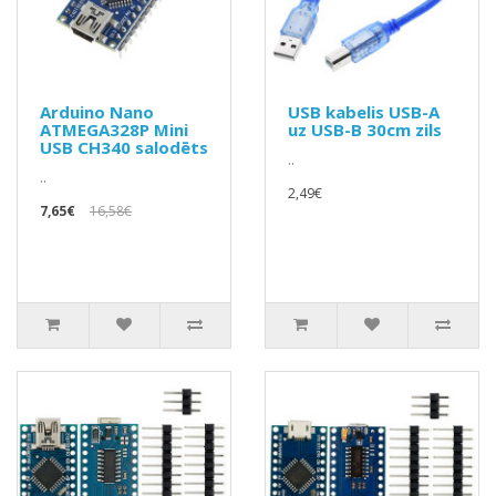
Arduino Nano
USB kabelis USB-A
ATMEGA328P Mini
uz USB-B 30cm zils
USB CH340 salodēts
..
..
2,49€
7,65€
16,58€