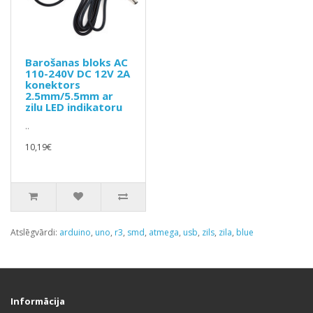
Barošanas bloks AC
110-240V DC 12V 2A
konektors
2.5mm/5.5mm ar
zilu LED indikatoru
..
10,19€
Atslēgvārdi:
arduino
,
uno
,
r3
,
smd
,
atmega
,
usb
,
zils
,
zila
,
blue
Informācija