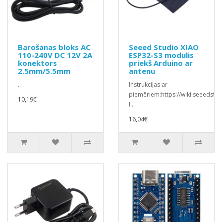
Barošanas bloks AC
Seeed Studio XIAO
110-240V DC 12V 2A
ESP32-S3 modulis
konektors
priekš Arduino ar
2.5mm/5.5mm
antenu
..
Instrukcijas ar
piemēriem:https://wiki.seeedstu
10,19€
I..
16,04€