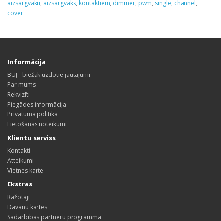
aizsargvāku
,
aizsargvāks
,
kontaktiem
,
dimmer
,
pwm
,
single
,
channel
,
cover
Informācija
BUJ - biežāk uzdotie jautājumi
Par mums
Rekvizīti
Piegādes informācija
Privātuma politika
Lietošanas noteikumi
Klientu serviss
Kontakti
Atteikumi
Vietnes karte
Ekstras
Ražotāji
Dāvanu kartes
Sadarbības partneru programma