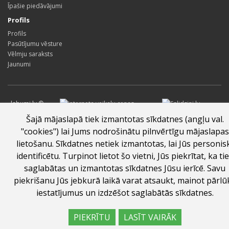
Īpašie piedāvājumi
Profils
Profils
Pasūtījumu vēsture
Vēlmju saraksts
Jaunumi
labumi.lv ©
2026
Šajā mājaslapā tiek izmantotas sīkdatnes (angļu val.
"cookies") lai Jums nodrošinātu pilnvērtīgu mājaslapas
lietošanu. Sīkdatnes netiek izmantotas, lai Jūs personis
identificētu. Turpinot lietot šo vietni, Jūs piekrītat, ka ti
saglabātas un izmantotas sīkdatnes Jūsu ierīcē. Savu
piekrišanu Jūs jebkurā laikā varat atsaukt, mainot pārlū
iestatījumus un izdzēšot saglabātās sīkdatnes.
PIEKRĪTU
LASĪT VAIRĀK