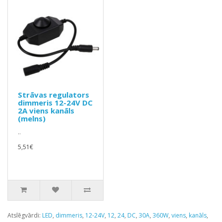
Strāvas regulators
dimmeris 12-24V DC
2A viens kanāls
(melns)
..
5,51€
Atslēgvārdi:
LED
,
dimmeris
,
12-24V
,
12
,
24
,
DC
,
30A
,
360W
,
viens
,
kanāls
,