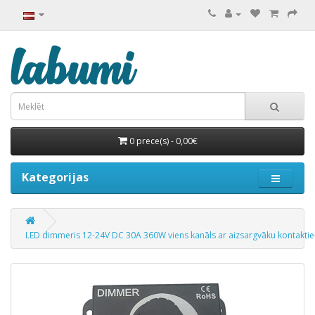
0 prece(s) - 0,00€
Kategorijas
LED dimmeris 12-24V DC 30A 360W viens kanāls ar aizsargvāku kontakti