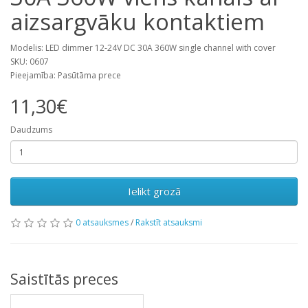
aizsargvāku kontaktiem
Modelis: LED dimmer 12-24V DC 30A 360W single channel with cover
SKU: 0607
Pieejamība: Pasūtāma prece
11,30€
Daudzums
Ielikt grozā
0 atsauksmes
/
Rakstīt atsauksmi
Saistītās preces