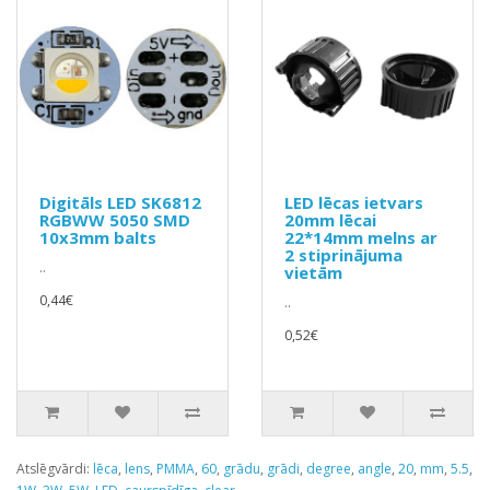
Digitāls LED SK6812
LED lēcas ietvars
RGBWW 5050 SMD
20mm lēcai
10x3mm balts
22*14mm melns ar
2 stiprinājuma
..
vietām
0,44€
..
0,52€
Atslēgvārdi:
lēca
,
lens
,
PMMA
,
60
,
grādu
,
grādi
,
degree
,
angle
,
20
,
mm
,
5.5
,