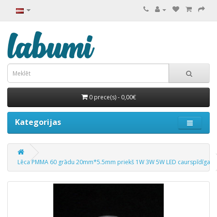
0 prece(s) - 0,00€
Kategorijas
Lēca PMMA 60 grādu 20mm*5.5mm priekš 1W 3W 5W LED caurspīdīga