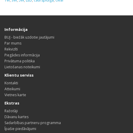
1W
,
3W
,
5W
,
LED
,
caurspīdīga
,
clear
Informācija
BUJ - biežāk uzdotie jautājumi
Par mums
Rekvizīti
Piegādes informācija
Privātuma politika
Lietošanas noteikumi
Klientu serviss
Kontakti
Atteikumi
Vietnes karte
Ekstras
Ražotāji
Dāvanu kartes
Sadarbības partneru programma
Īpašie piedāvājumi