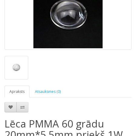
Apraksts
Atsauksmes (0)
Lēca PMMA 60 grādu
20mm*5.5mm priekš 1W