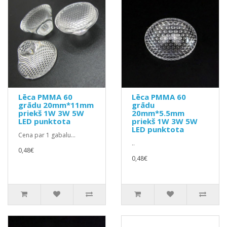
Lēca PMMA 60
Lēca PMMA 60
grādu 20mm*11mm
grādu
priekš 1W 3W 5W
20mm*5.5mm
LED punktota
priekš 1W 3W 5W
LED punktota
Cena par 1 gabalu...
..
0,48€
0,48€