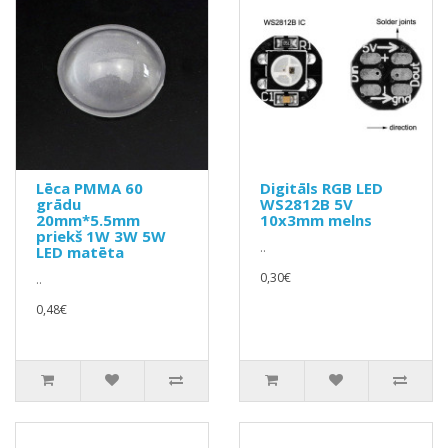
Lēca PMMA 60
Digitāls RGB LED
grādu
WS2812B 5V
20mm*5.5mm
10x3mm melns
priekš 1W 3W 5W
..
LED matēta
0,30€
..
0,48€