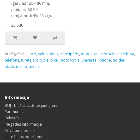
(garums 125-180 mm,
platums: 60-90
mm).Amortizējošās gu..
25,58€
Atslēgvārdi:
Hoco
,
velosipēdu
,
velosipēds
,
motociklu
,
motocikls
,
telefona
,
telefons
,
turētājs
,
bicycle
,
bike
,
motorcycle
,
universal
,
phone
,
holder
,
black
,
melna
,
melns
Informācija
BUJ - biežāk uzdotie jautājumi
Par mums
Rekvizīti
Piegādes informācija
Privātuma politika
Lietošanas noteikumi