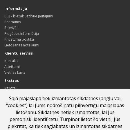
Informācija
BUJ - biežāk uzdotie jautājumi
Par mums
Rekvizīti
Piegādes informācija
Privātuma politika
Lietošanas noteikumi
Klientu serviss
Kontakti
Atteikumi
Vietnes karte
Ekstras
Ražotāji
Dāvanu kartes
Šajā mājaslapā tiek izmantotas sīkdatnes (angļu val.
Sadarbības partneru programma
"cookies") lai Jums nodrošinātu pilnvērtīgu mājaslapas
Īpašie piedāvājumi
lietošanu. Sīkdatnes netiek izmantotas, lai Jūs
Profils
personiski identificētu. Turpinot lietot šo vietni, Jūs
Profils
piekrītat, ka tiek saglabātas un izmantotas sīkdatnes
Pasūtījumu vēsture