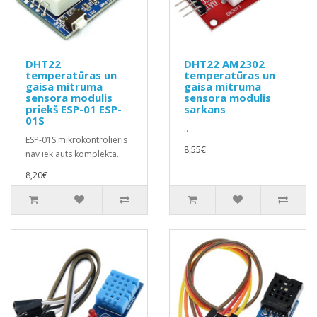
DHT22
DHT22 AM2302
temperatūras un
temperatūras un
gaisa mitruma
gaisa mitruma
sensora modulis
sensora modulis
priekš ESP-01 ESP-
sarkans
01S
..
ESP-01S mikrokontrolieris
8,55€
nav iekļauts komplektā...
8,20€