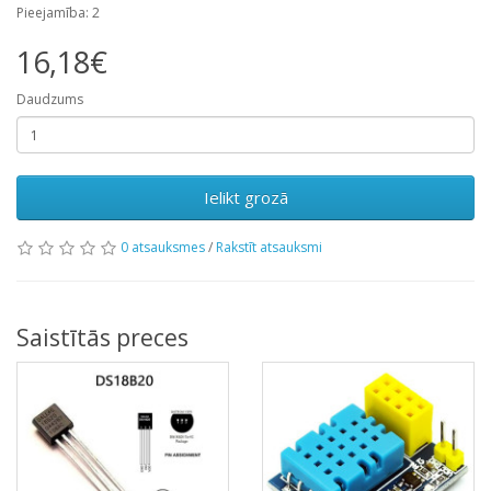
Pieejamība: 2
16,18€
Daudzums
Ielikt grozā
0 atsauksmes
/
Rakstīt atsauksmi
Saistītās preces