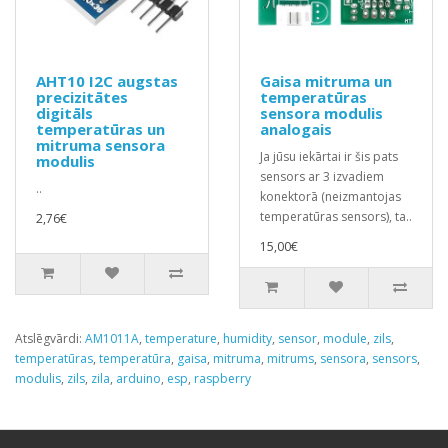
AHT10 I2C augstas
Gaisa mitruma un
precizitātes
temperatūras
digitāls
sensora modulis
temperatūras un
analogais
mitruma sensora
Ja jūsu iekārtai ir šis pats
modulis
sensors ar 3 izvadiem
..
konektorā (neizmantojas
temperatūras sensors), ta..
2,76€
15,00€
Atslēgvārdi:
AM1011A
,
temperature
,
humidity
,
sensor
,
module
,
zils
,
temperatūras
,
temperatūra
,
gaisa
,
mitruma
,
mitrums
,
sensora
,
sensors
,
modulis
,
zils
,
zila
,
arduino
,
esp
,
raspberry