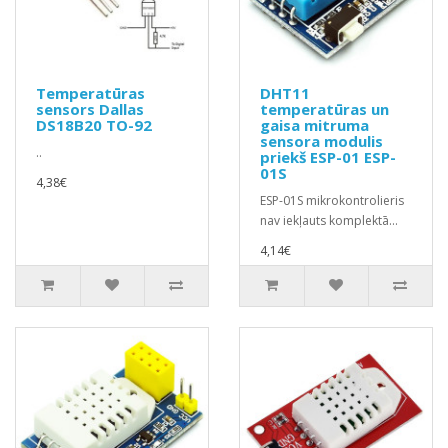
Temperatūras
DHT11
sensors Dallas
temperatūras un
DS18B20 TO-92
gaisa mitruma
sensora modulis
..
priekš ESP-01 ESP-
01S
4,38€
ESP-01S mikrokontrolieris
nav iekļauts komplektā...
4,14€