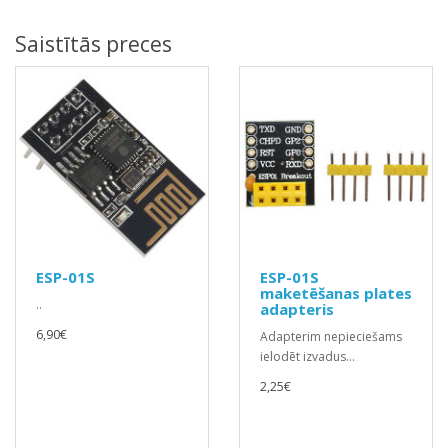
Saistītās preces
ESP-01S
ESP-01S
maketēšanas plates
..
adapteris
6,90€
Adapterim nepieciešams
ielodēt izvadus...
2,25€