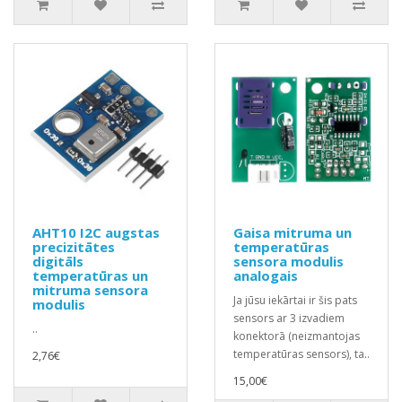
AHT10 I2C augstas
Gaisa mitruma un
precizitātes
temperatūras
digitāls
sensora modulis
temperatūras un
analogais
mitruma sensora
Ja jūsu iekārtai ir šis pats
modulis
sensors ar 3 izvadiem
..
konektorā (neizmantojas
temperatūras sensors), ta..
2,76€
15,00€