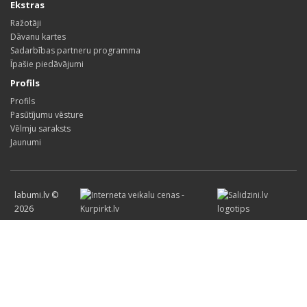
Ekstras
Ražotāji
Dāvanu kartes
Sadarbības partneru programma
Īpašie piedāvājumi
Profils
Profils
Pasūtījumu vēsture
Vēlmju saraksts
Jaunumi
labumi.lv ©
2026