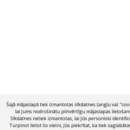
Šajā mājaslapā tiek izmantotas sīkdatnes (angļu val. "coo
lai Jums nodrošinātu pilnvērtīgu mājaslapas lietošan
Sīkdatnes netiek izmantotas, lai Jūs personiski identific
Turpinot lietot šo vietni, Jūs piekrītat, ka tiek saglabāt