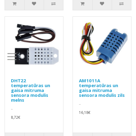
DHT22
AM1011A
temperatūras un
temperatūras un
gaisa mitruma
gaisa mitruma
sensora modulis
sensora modulis zils
melns
..
..
16,18€
8,72€