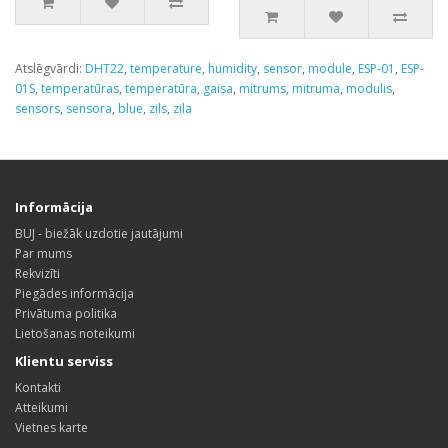
Atslēgvārdi:
DHT22
,
temperature
,
humidity
,
sensor
,
module
,
ESP-01
,
ESP-
01S
,
temperatūras
,
temperatūra
,
gaisa
,
mitrums
,
mitruma
,
modulis
,
sensors
,
sensora
,
blue
,
zils
,
zila
Informācija
BUJ - biežāk uzdotie jautājumi
Par mums
Rekvizīti
Piegādes informācija
Privātuma politika
Lietošanas noteikumi
Klientu serviss
Kontakti
Atteikumi
Vietnes karte