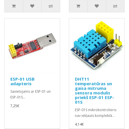
ESP-01 USB
DHT11
adapteris
temperatūras un
gaisa mitruma
Savietojams ar ESP-01 un
sensora modulis
priekš ESP-01 ESP-
ESP-01S...
01S
7,25€
ESP-01S mikrokontrolieris
nav iekļauts komplektā...
4,14€