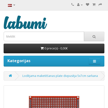
0 prece(s) - 0,00€
Kategorijas
Lodējama maketēšanas plate divpusēja 5x7cm sarkana