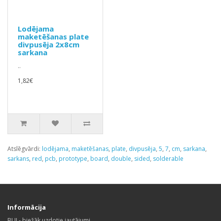
Lodējama
maketēšanas plate
divpusēja 2x8cm
sarkana
..
1,82€
Atslēgvārdi:
lodējama
,
maketēšanas
,
plate
,
divpusēja
,
5
,
7
,
cm
,
sarkana
,
sarkans
,
red
,
pcb
,
prototype
,
board
,
double
,
sided
,
solderable
Informācija
BUJ - biežāk uzdotie jautājumi