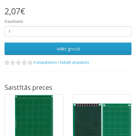
2,07€
Daudzums
Ielikt grozā
0 atsauksmes
/
Rakstīt atsauksmi
Saistītās preces