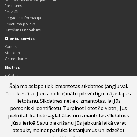
Par mums
Rekvizīti
Piegādes informācija
Privātuma politika
Lietošanas noteikumi
Klientu serviss
Kontakti
Atteikumi
Vietnes karte
Ekstras
Ražotāji
Dāvanu kartes
Šajā mājaslapā tiek izmantotas sīkdatnes (angļu val.
Sadarbības partneru programma
"cookies") lai Jums nodrošinātu pilnvērtīgu mājaslapas
Īpašie piedāvājumi
lietošanu. Sīkdatnes netiek izmantotas, lai Jūs
Profils
personiski identificētu. Turpinot lietot šo vietni, Jūs
Profils
piekrītat, ka tiek saglabātas un izmantotas sīkdatnes
Pasūtījumu vēsture
Jūsu ierīcē. Savu piekrišanu Jūs jebkurā laikā varat
Vēlmju saraksts
Jaunumi
atsaukt, mainot pārlūka iestatījumus un izdzēšot