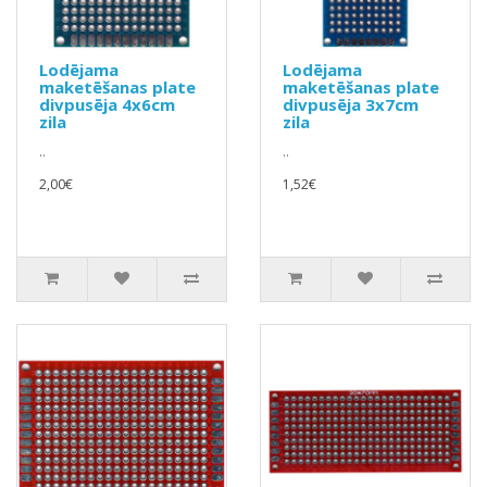
Lodējama
Lodējama
maketēšanas plate
maketēšanas plate
divpusēja 4x6cm
divpusēja 3x7cm
zila
zila
..
..
2,00€
1,52€