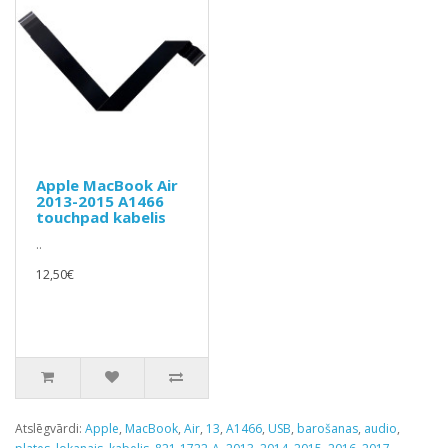
Apple MacBook Air
2013-2015 A1466
touchpad kabelis
..
12,50€
Atslēgvārdi:
Apple
,
MacBook
,
Air
,
13
,
A1466
,
USB
,
barošanas
,
audio
,