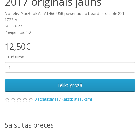
2017 oriģināls jauns
Modelis: MacBook Air A1466 USB power audio board flex cable 821-
1722-A
SKU: 0227
Pieejamība: 10
12,50€
Daudzums
Ielikt grozā
0 atsauksmes
/
Rakstīt atsauksmi
Saistītās preces