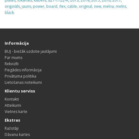
plates
,
lokanais
,
kabelis
,
821-1722-A
,
2013
,
2014
,
2015
,
2016
,
2017
,
oriģināls
,
jauns
,
power
,
board
,
flex
,
cable
,
original
,
new
,
melna
,
melns
,
black
Informācija
BUJ - biežāk uzdotie jautājumi
Par mums
Rekvizīti
Piegādes informācija
Privātuma politika
Lietošanas noteikumi
Klientu serviss
Kontakti
Atteikumi
Vietnes karte
Ekstras
Ražotāji
Dāvanu kartes