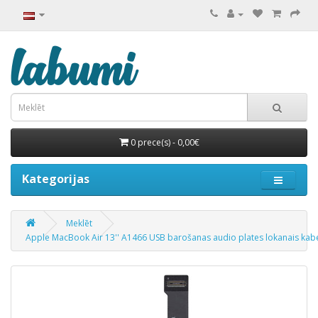
0 prece(s) - 0,00€
Kategorijas
Meklēt
Apple MacBook Air 13'' A1466 USB barošanas audio plates lokanais kabe