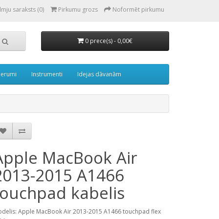
lmju saraksts (0)
Pirkumu grozs
Noformēt pirkumu
0 prece(s) - 0,00€
derumi
Instrumenti
Idejas dāvanām
Apple MacBook Air
2013-2015 A1466
touchpad kabelis
delis: Apple MacBook Air 2013-2015 A1466 touchpad flex