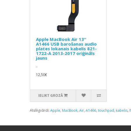
Apple MacBook Air 13''
A1466 USB barošanas audio
plates lokanais kabelis 821-
1722-A 2013-2017 oriģināls
jauns
..
12,50€
IELIKT GROZĀ
Atslēgvārdi:
Apple
,
MacBook
,
Air
,
A1466
,
touchpad
,
kabelis
,
f