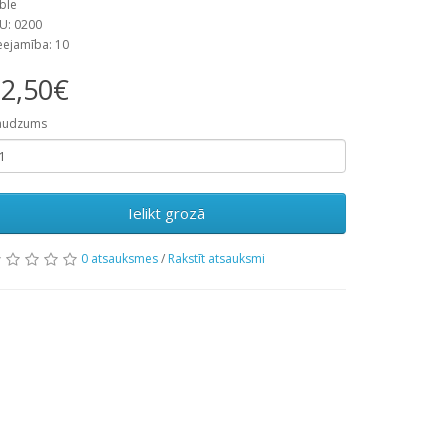
ble
U: 0200
eejamība: 10
2,50€
audzums
Ielikt grozā
0 atsauksmes
/
Rakstīt atsauksmi