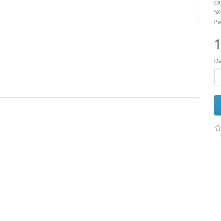
ca
SK
Pi
1
D