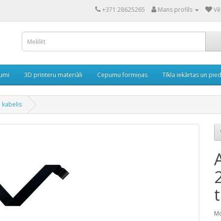
+371 28625265
Mans profils
Vē
rumi
3D printeru materiāli
Cepumu formiņas
Tīkla iekārtas un pie
 kabelis
Mo