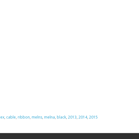
lex
,
cable
,
ribbon
,
melns
,
melna
,
black
,
2013
,
2014
,
2015