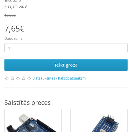
SKU: 0215
Pieejamība: 3
16,58€
7,65€
Daudzums
Ielikt grozā
0 atsauksmes
/
Rakstīt atsauksmi
Saistītās preces