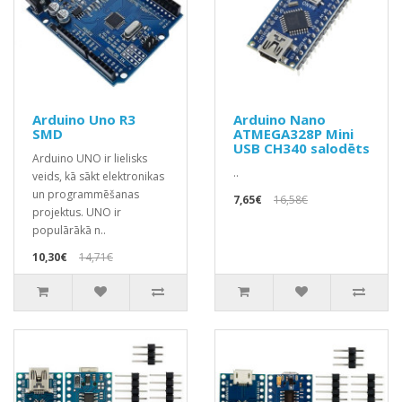
Arduino Uno R3
Arduino Nano
SMD
ATMEGA328P Mini
USB CH340 salodēts
Arduino UNO ir lielisks
..
veids, kā sākt elektronikas
un programmēšanas
7,65€
16,58€
projektus. UNO ir
populārākā n..
10,30€
14,71€