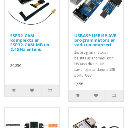
ESP32-CAM
USBASP USBISP AVR
komplekts ar
programmātors ar
ESP32-CAM-MB un
vadu un adapteri
2.4GHz antenu
Šis programmātors ir
..
balstīts uz Thomas Fischl
USBasp dizainu un
20,85€
savienojas ar datora USB
portu. USB..
9,95€