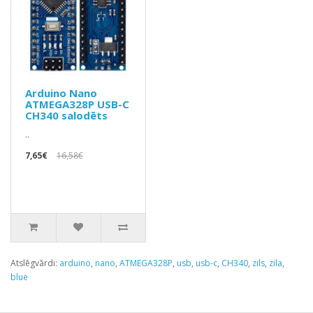
Arduino Nano
ATMEGA328P USB-C
CH340 salodēts
..
7,65€
16,58€
Atslēgvārdi:
arduino
,
nano
,
ATMEGA328P
,
usb
,
usb-c
,
CH340
,
zils
,
zila
,
blue