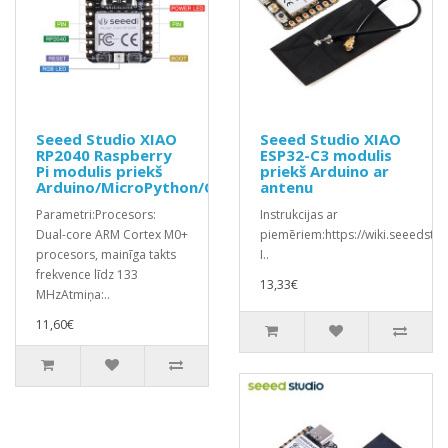
Seeed Studio XIAO
Seeed Studio XIAO
RP2040 Raspberry
ESP32-C3 modulis
Pi modulis priekš
priekš Arduino ar
Arduino/MicroPython/CircuitPython
antenu
Parametri:Procesors:
Instrukcijas ar
Dual-core ARM Cortex M0+
piemēriem:https://wiki.seeedst
procesors, mainīga takts
I..
frekvence līdz 133
13,33€
MHzAtmiņa:..
11,60€