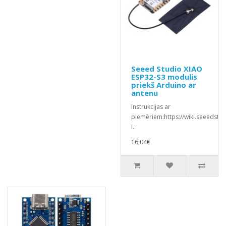
Seeed Studio XIAO
ESP32-S3 modulis
priekš Arduino ar
antenu
Instrukcijas ar
piemēriem:https://wiki.seeedstu
I..
16,04€