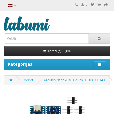
0 prece(s) - 0,00€
Kategorijas
Meklēt
Arduino Nano ATMEGA328P USB-C CH340