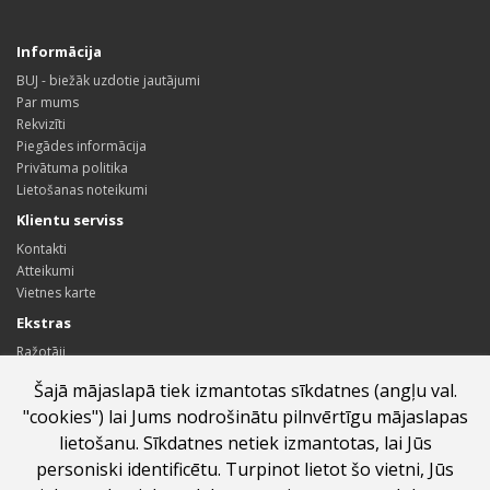
Informācija
BUJ - biežāk uzdotie jautājumi
Par mums
Rekvizīti
Piegādes informācija
Privātuma politika
Lietošanas noteikumi
Klientu serviss
Kontakti
Atteikumi
Vietnes karte
Ekstras
Ražotāji
Dāvanu kartes
Šajā mājaslapā tiek izmantotas sīkdatnes (angļu val.
Sadarbības partneru programma
"cookies") lai Jums nodrošinātu pilnvērtīgu mājaslapas
Īpašie piedāvājumi
lietošanu. Sīkdatnes netiek izmantotas, lai Jūs
Profils
personiski identificētu. Turpinot lietot šo vietni, Jūs
Profils