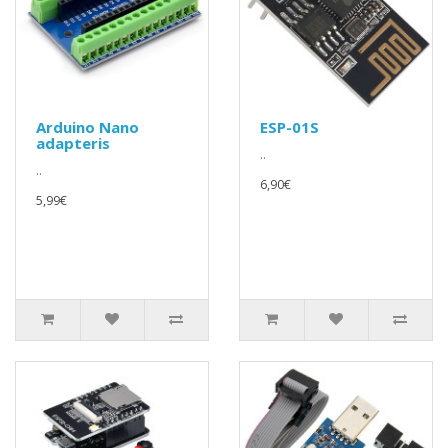
Arduino Nano
ESP-01S
adapteris
..
..
6,90€
5,99€