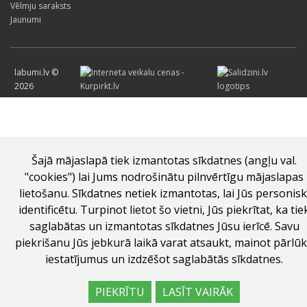
Vēlmju saraksts
Jaunumi
labumi.lv ©
2026
Šajā mājaslapā tiek izmantotas sīkdatnes (angļu val.
"cookies") lai Jums nodrošinātu pilnvērtīgu mājaslapas
lietošanu. Sīkdatnes netiek izmantotas, lai Jūs personisk
identificētu. Turpinot lietot šo vietni, Jūs piekrītat, ka tie
saglabātas un izmantotas sīkdatnes Jūsu ierīcē. Savu
piekrišanu Jūs jebkurā laikā varat atsaukt, mainot pārlū
iestatījumus un izdzēšot saglabātās sīkdatnes.
PIEKRĪTU
LASĪT VAIRĀK