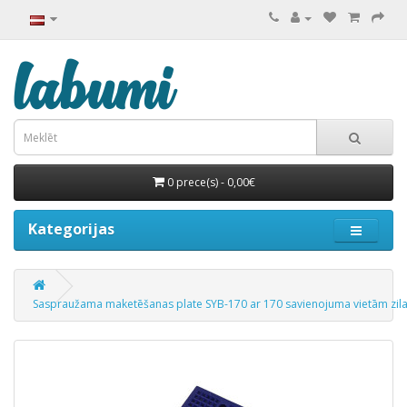
0 prece(s) - 0,00€
Kategorijas
Saspraužama maketēšanas plate SYB-170 ar 170 savienojuma vietām zil