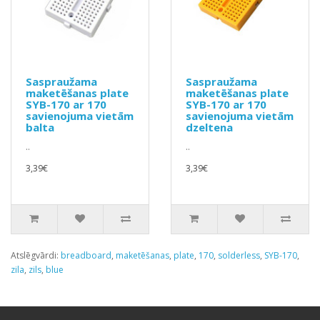
Saspraužama
Saspraužama
maketēšanas plate
maketēšanas plate
SYB-170 ar 170
SYB-170 ar 170
savienojuma vietām
savienojuma vietām
balta
dzeltena
..
..
3,39€
3,39€
Atslēgvārdi:
breadboard
,
maketēšanas
,
plate
,
170
,
solderless
,
SYB-170
,
zila
,
zils
,
blue