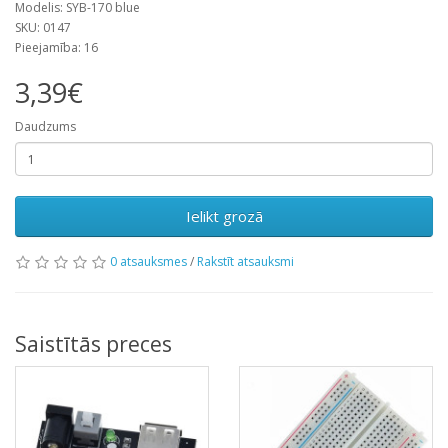
Modelis: SYB-170 blue
SKU: 0147
Pieejamība: 16
3,39€
Daudzums
Ielikt grozā
0 atsauksmes
/
Rakstīt atsauksmi
Saistītās preces