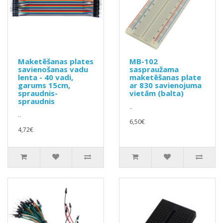
Maketēšanas plates
MB-102
savienošanas vadu
saspraužama
lenta - 40 vadi,
maketēšanas plate
garums 15cm,
ar 830 savienojuma
spraudnis-
vietām (balta)
spraudnis
..
..
6,50€
4,72€