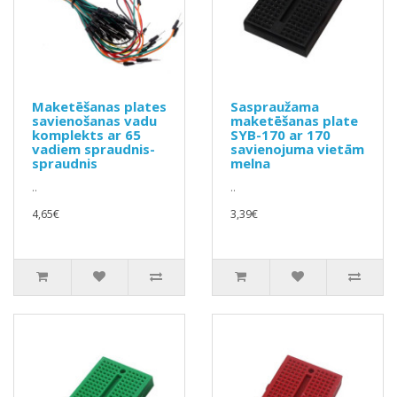
Maketēšanas plates
Saspraužama
savienošanas vadu
maketēšanas plate
komplekts ar 65
SYB-170 ar 170
vadiem spraudnis-
savienojuma vietām
spraudnis
melna
..
..
4,65€
3,39€