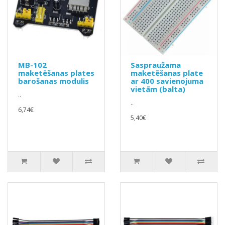
MB-102
Saspraužama
maketēšanas plates
maketēšanas plate
barošanas modulis
ar 400 savienojuma
vietām (balta)
..
..
6,74€
5,40€