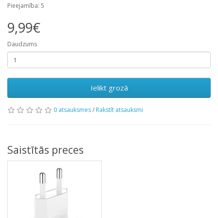
Pieejamība: 5
9,99€
Daudzums
Ielikt grozā
0 atsauksmes
/
Rakstīt atsauksmi
Saistītās preces