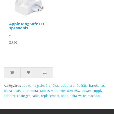
Apple MagSafe EU
spraudnis
..
2,75€
Atslēgvārdi:
apple
,
magsafe
,
2
,
strāvas
,
adaptera
,
lādētāja
,
barošanas
,
bloka
,
maiņas
,
remonta
,
kabelis
,
vads
,
45w
,
60w
,
85w
,
power
,
supply
,
adapter
,
chanrger
,
cable
,
replacement
,
balts
,
balta
,
white
,
macbook