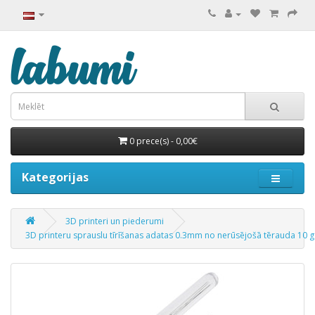
0 prece(s) - 0,00€
Kategorijas
3D printeri un piederumi
3D printeru sprauslu tīrīšanas adatas 0.3mm no nerūsējošā tērauda 10 g