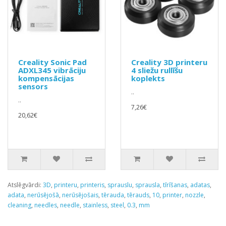
Creality Sonic Pad
Creality 3D printeru
ADXL345 vibrāciju
4 sliežu rullīšu
kompensācijas
koplekts
sensors
..
..
7,26€
20,62€
Atslēgvārdi:
3D
,
printeru
,
printeris
,
sprauslu
,
sprausla
,
tīrīšanas
,
adatas
,
adata
,
nerūsējošā
,
nerūsējošais
,
tērauda
,
tērauds
,
10
,
printer
,
nozzle
,
cleaning
,
needles
,
needle
,
stainless
,
steel
,
0.3
,
mm