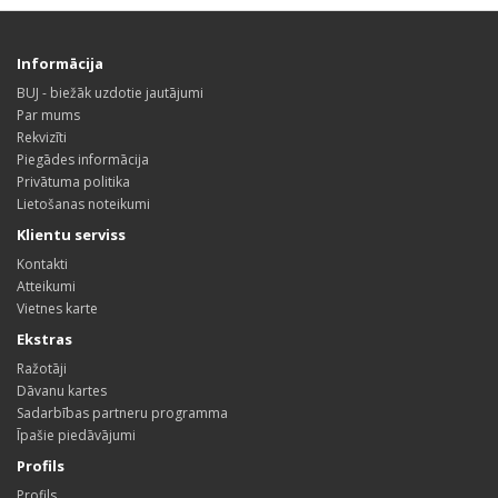
Informācija
BUJ - biežāk uzdotie jautājumi
Par mums
Rekvizīti
Piegādes informācija
Privātuma politika
Lietošanas noteikumi
Klientu serviss
Kontakti
Atteikumi
Vietnes karte
Ekstras
Ražotāji
Dāvanu kartes
Sadarbības partneru programma
Īpašie piedāvājumi
Profils
Profils