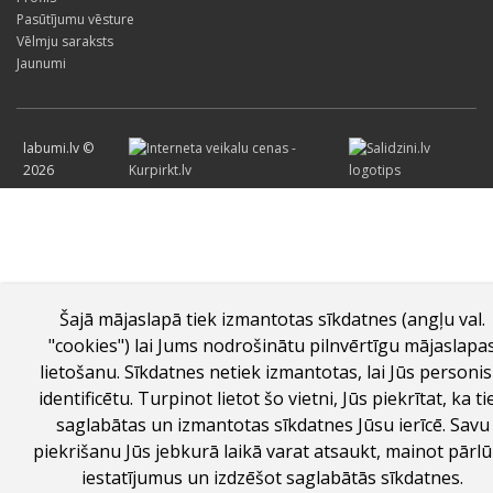
Pasūtījumu vēsture
Vēlmju saraksts
Jaunumi
labumi.lv ©
2026
Šajā mājaslapā tiek izmantotas sīkdatnes (angļu val.
"cookies") lai Jums nodrošinātu pilnvērtīgu mājaslapa
lietošanu. Sīkdatnes netiek izmantotas, lai Jūs personis
identificētu. Turpinot lietot šo vietni, Jūs piekrītat, ka ti
saglabātas un izmantotas sīkdatnes Jūsu ierīcē. Savu
piekrišanu Jūs jebkurā laikā varat atsaukt, mainot pārl
iestatījumus un izdzēšot saglabātās sīkdatnes.