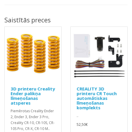
Saistītās preces
3D printeru Creality
CREALITY 3D
Ender palikņa
printeru CR Touch
līmeņošanas
automātiskas
atsperes
līmeņošanas
komplekts
Piemērotas Creality Ender
..
2, Ender 3, Ender 3 Pro,
Creality CR-10, CR-10S, CR-
52,50€
10S Pro, CR-X, CR-10 M..