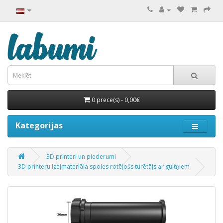
0 prece(s) - 0,00€
Kategorijas
3D printeri un piederumi
3D printeru izejmateriāla spoles rotējošs turētājs ar gultņiem