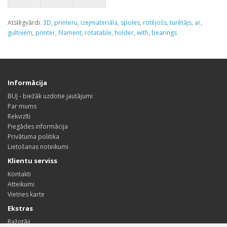
Atslēgvārdi:
3D
,
printeru
,
izejmateriāla
,
spoles
,
rotējošs
,
turētājs
,
ar
,
gultņiem
,
printer
,
filament
,
rotatable
,
holder
,
with
,
bearings
Informācija
BUJ - biežāk uzdotie jautājumi
Par mums
Rekvizīti
Piegādes informācija
Privātuma politika
Lietošanas noteikumi
Klientu serviss
Kontakti
Atteikumi
Vietnes karte
Ekstras
Ražotāji