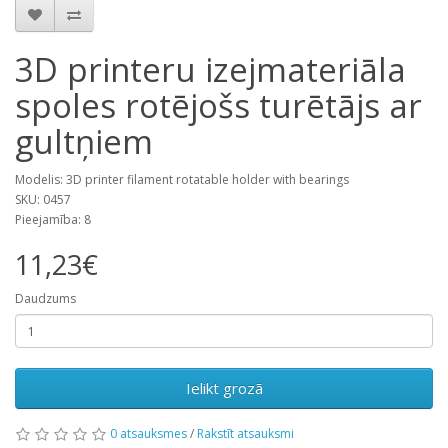
3D printeru izejmateriāla
spoles rotējošs turētājs ar
gultņiem
Modelis: 3D printer filament rotatable holder with bearings
SKU: 0457
Pieejamība: 8
11,23€
Daudzums
Ielikt grozā
0 atsauksmes
/
Rakstīt atsauksmi