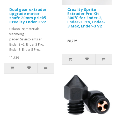
Dual gear extruder
Creality Sprite
upgrade motor
Extruder Pro Kit
shaft 20mm priekš
300℃ for Ender-3,
Creality Ender 3 v2
Ender-3 Pro, Ender-
3 Max, Ender-3 V2
Uzlabo izejmateriāla
..
vienmērīgu
padevi.Savietojams ar
88,77€
Ender 3 v2, Ender 3 Pro,
Ender 3, Ender 5 Pro,..
11,72€