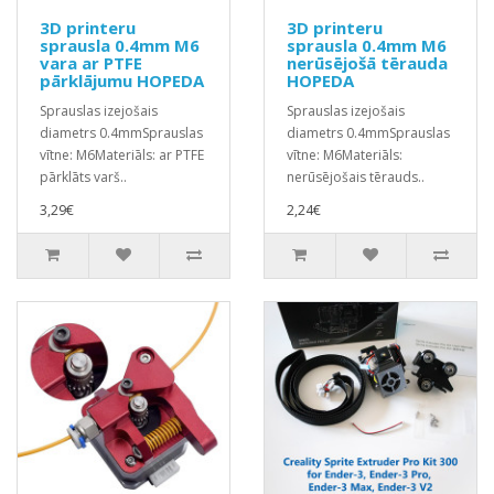
3D printeru
3D printeru
sprausla 0.4mm M6
sprausla 0.4mm M6
vara ar PTFE
nerūsējošā tērauda
pārklājumu HOPEDA
HOPEDA
Sprauslas izejošais
Sprauslas izejošais
diametrs 0.4mmSprauslas
diametrs 0.4mmSprauslas
vītne: M6Materiāls: ar PTFE
vītne: M6Materiāls:
pārklāts varš..
nerūsējošais tērauds..
3,29€
2,24€