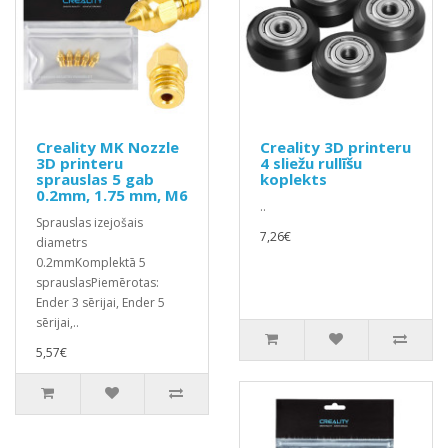
Creality MK Nozzle
Creality 3D printeru
3D printeru
4 sliežu rullīšu
sprauslas 5 gab
koplekts
0.2mm, 1.75 mm, M6
..
Sprauslas izejošais
7,26€
diametrs
0.2mmKomplektā 5
sprauslasPiemērotas:
Ender 3 sērijai, Ender 5
sērijai,..
5,57€