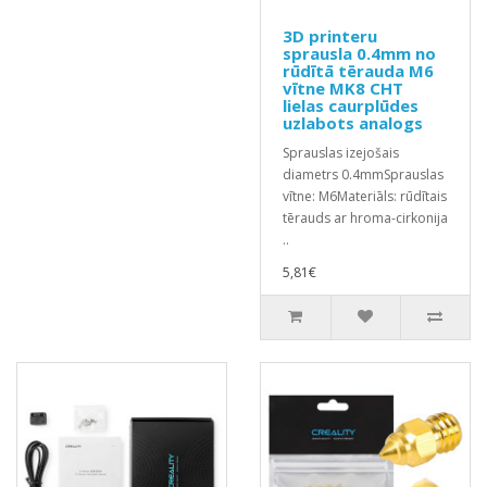
3D printeru
sprausla 0.4mm no
rūdītā tērauda M6
vītne MK8 CHT
lielas caurplūdes
uzlabots analogs
Sprauslas izejošais
diametrs 0.4mmSprauslas
vītne: M6Materiāls: rūdītais
tērauds ar hroma-cirkonija
..
5,81€