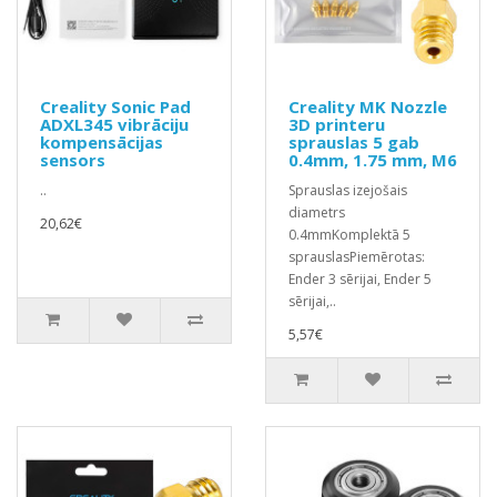
Creality Sonic Pad
Creality MK Nozzle
ADXL345 vibrāciju
3D printeru
kompensācijas
sprauslas 5 gab
sensors
0.4mm, 1.75 mm, M6
..
Sprauslas izejošais
diametrs
20,62€
0.4mmKomplektā 5
sprauslasPiemērotas:
Ender 3 sērijai, Ender 5
sērijai,..
5,57€