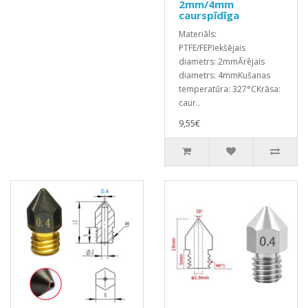
2mm/4mm
caurspīdīga
Materiāls:
PTFE/FEPIekšējais
diametrs: 2mmĀrējais
diametrs: 4mmKušanas
temperatūra: 327°CKrāsa:
caur..
9,55€