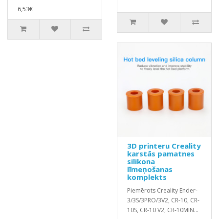
6,53€
3D printeru Creality
karstās pamatnes
silikona
līmeņošanas
komplekts
Piemērots Creality Ender-
3/3S/3PRO/3V2, CR-10, CR-
10S, CR-10 V2, CR-10MIN...