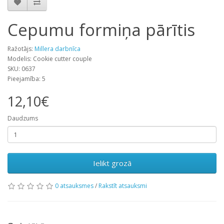
Cepumu formiņa pārītis
Ražotājs:
Millera darbnīca
Modelis: Cookie cutter couple
SKU: 0637
Pieejamība: 5
12,10€
Daudzums
Ielikt grozā
0 atsauksmes
/
Rakstīt atsauksmi