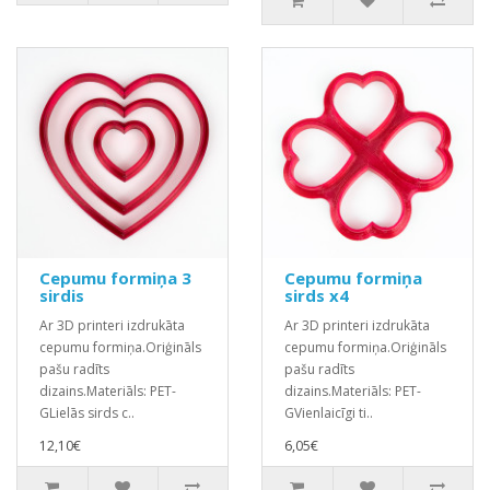
Cepumu formiņa 3
Cepumu formiņa
sirdis
sirds x4
Ar 3D printeri izdrukāta
Ar 3D printeri izdrukāta
cepumu formiņa.Oriģināls
cepumu formiņa.Oriģināls
pašu radīts
pašu radīts
dizains.Materiāls: PET-
dizains.Materiāls: PET-
GLielās sirds c..
GVienlaicīgi ti..
12,10€
6,05€