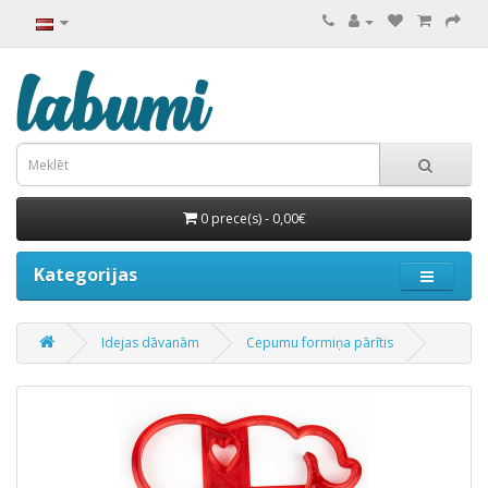
0 prece(s) - 0,00€
Kategorijas
Idejas dāvanām
Cepumu formiņa pārītis