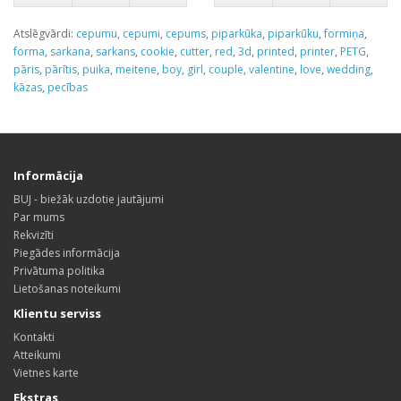
Atslēgvārdi:
cepumu
,
cepumi
,
cepums
,
piparkūka
,
piparkūku
,
formiņa
,
forma
,
sarkana
,
sarkans
,
cookie
,
cutter
,
red
,
3d
,
printed
,
printer
,
PETG
,
pāris
,
pārītis
,
puika
,
meitene
,
boy
,
girl
,
couple
,
valentine
,
love
,
wedding
,
kāzas
,
pecības
Informācija
BUJ - biežāk uzdotie jautājumi
Par mums
Rekvizīti
Piegādes informācija
Privātuma politika
Lietošanas noteikumi
Klientu serviss
Kontakti
Atteikumi
Vietnes karte
Ekstras