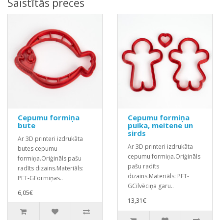
Saistītās preces
Cepumu formiņa
Cepumu formiņa
bute
puika, meitene un
sirds
Ar 3D printeri izdrukāta
Ar 3D printeri izdrukāta
butes cepumu
cepumu formiņa.Oriģināls
formiņa.Oriģināls pašu
pašu radīts
radīts dizains.Materiāls:
dizains.Materiāls: PET-
PET-GFormiņas..
GCilvēciņa garu..
6,05€
13,31€