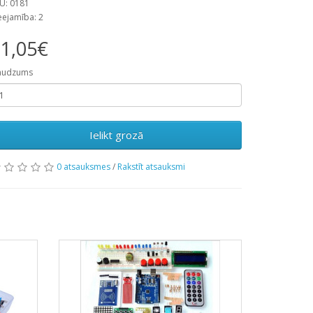
U: 0181
eejamība: 2
1,05€
audzums
Ielikt grozā
0 atsauksmes
/
Rakstīt atsauksmi