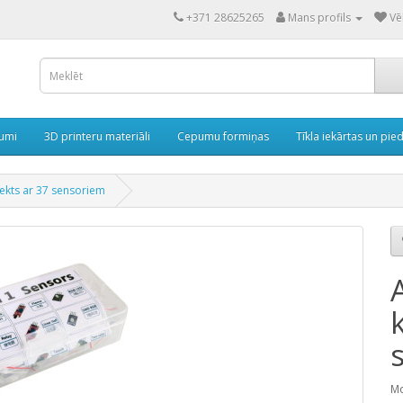
+371 28625265
Mans profils
Vē
rumi
3D printeru materiāli
Cepumu formiņas
Tīkla iekārtas un pie
ekts ar 37 sensoriem
Mo