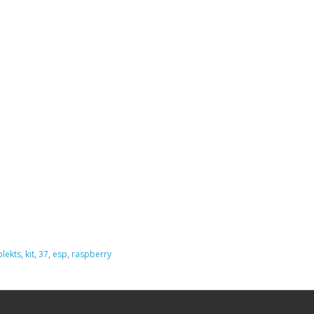
lekts
,
kit
,
37
,
esp
,
raspberry