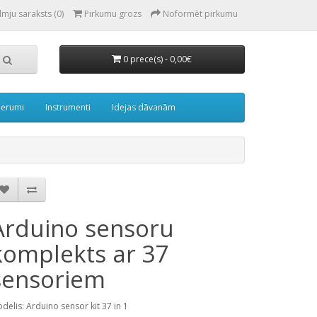
lmju saraksts (0)
Pirkumu grozs
Noformēt pirkumu
0 prece(s) - 0,00€
derumi
Instrumenti
Idejas dāvanām
Arduino sensoru
komplekts ar 37
sensoriem
delis: Arduino sensor kit 37 in 1