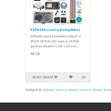
ESP8266 starta komplekts
ESP8266 starta komplektā ietilpst:1x
WS2812B RGB LED riņķis ar 24 RGB
gaismas diodēm1x ESP-12S1x HC-..
36,12€
IELIKT GROZĀ
Atslēgvārdi:
arduino
,
sensoru
,
sensori
,
sensors
,
sensor
,
komp