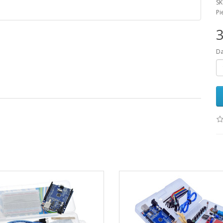
SK
Pi
3
D