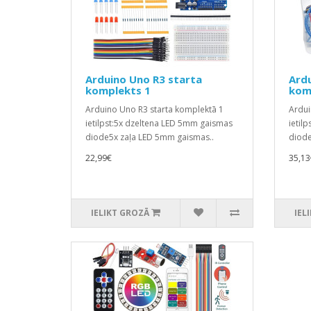
Arduino Uno R3 starta
Ardu
komplekts 1
kom
Arduino Uno R3 starta komplektā 1
Ardui
ietilpst:5x dzeltena LED 5mm gaismas
ietil
diode5x zaļa LED 5mm gaismas..
diode
22,99€
35,13
IELIKT GROZĀ
IEL