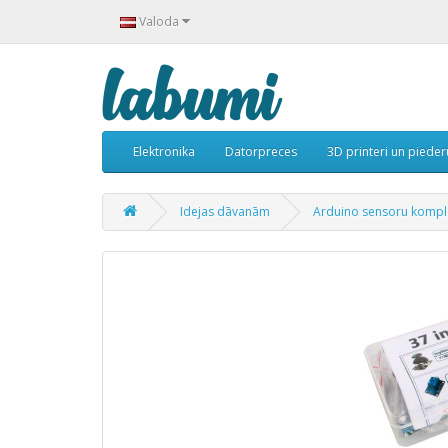
Valoda
Elektronika
Datorpreces
3D printeri un piede
Idejas dāvanām
Arduino sensoru kompl