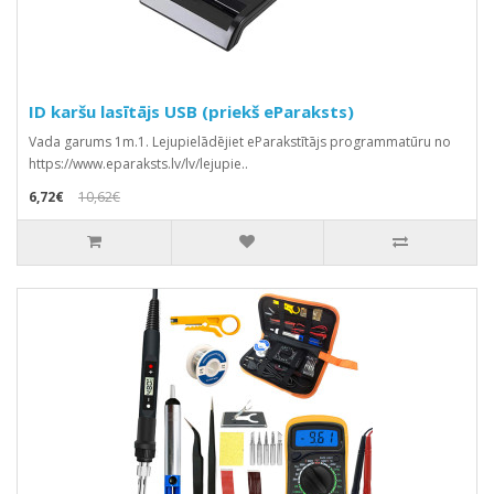
ID karšu lasītājs USB (priekš eParaksts)
Vada garums 1m.1. Lejupielādējiet eParakstītājs programmatūru no
https://www.eparaksts.lv/lv/lejupie..
6,72€
10,62€