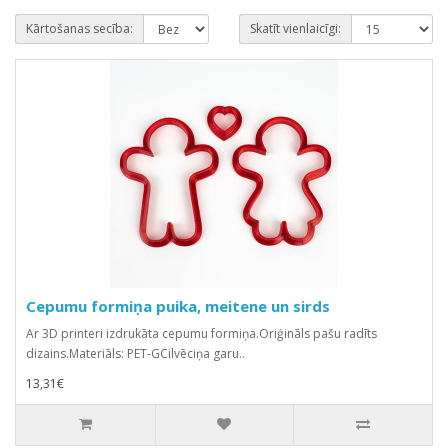
Kārtošanas secība:
Skatīt vienlaicīgi:
Cepumu formiņa puika, meitene un sirds
Ar 3D printeri izdrukāta cepumu formiņa.Oriģināls pašu radīts
dizains.Materiāls: PET-GCilvēciņa garu..
13,31€