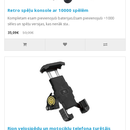
Retro spēļu konsole ar 10000 spēlēm
Kompletam esam pievienojuši baterijas.Esam pievienojuši ~1000
sēles un spēļu versijas, kas nenāk sta..
35,09€
59,99€
Rion velosipēdu un motociklu telefona turētājs