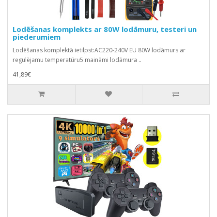
Lodēšanas komplekts ar 80W lodāmuru, testeri un
piederumiem
Lodēšanas komplektā ietilpst:AC220-240V EU 80W lodāmurs ar
regulējamu temperatūru5 maināmi lodāmura ..
41,89€