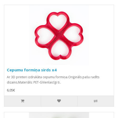
Cepumu formiņa sirds x4
Ar 3D printeri izdrukāta cepumu formiņa.Oriģināls pašu radīts
dizains.Materiāls: PET-GVienlaicīgi ti..
6,05€