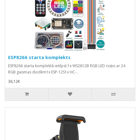
ESP8266 starta komplekts
ESP8266 starta komplektā ietilpst:1x WS2812B RGB LED riņķis ar 24
RGB gaismas diodēm1x ESP-12S1x HC-..
36,12€