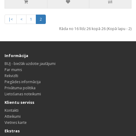
|<
<
1
2
Rāda no 16 līdz 26 kopā 26 (Kopā lapu - 2)
Informācija
BUJ - biežāk uzdotie jautājumi
Par mums
Rekvizīti
Piegādes informācija
Privātuma politika
Lietošanas noteikumi
Klientu serviss
Kontakti
Atteikumi
Vietnes karte
Ekstras