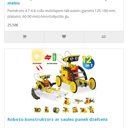
melns
Piemērots 4.7-6.8 collu mobilajiem tālruņiem (garums 125-180 mm,
platums: 60-90 mm).Amortizējošās gu..
25,58€
Robotu konstruktors ar saules paneli dzeltens
..