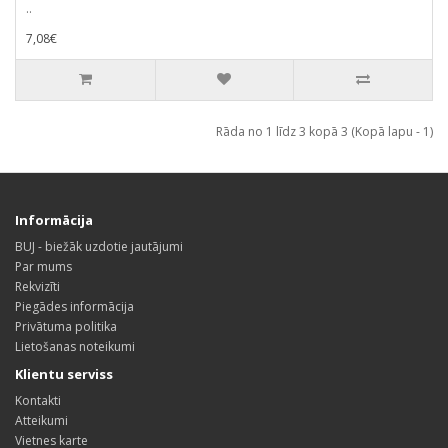
..
7,08€
Rāda no 1 līdz 3 kopā 3 (Kopā lapu - 1)
Informācija
BUJ - biežāk uzdotie jautājumi
Par mums
Rekvizīti
Piegādes informācija
Privātuma politika
Lietošanas noteikumi
Klientu serviss
Kontakti
Atteikumi
Vietnes karte