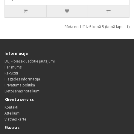
Rāda no 1 līdz 5 kopā 5 (Kopā lapu - 1)
Informācija
BUJ - biežāk uzdotie jautājumi
Par mums
Rekvizīti
Piegādes informācija
Privātuma politika
Lietošanas noteikumi
Klientu serviss
Kontakti
Atteikumi
Vietnes karte
Ekstras