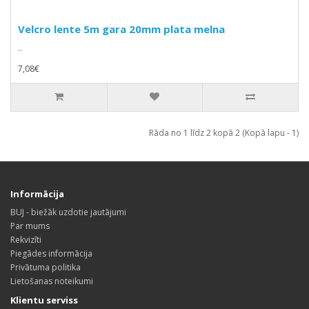
Velcro lente 5m gara 20mm plata melna
..
7,08€
Rāda no 1 līdz 2 kopā 2 (Kopā lapu - 1)
Informācija
BUJ - biežāk uzdotie jautājumi
Par mums
Rekvizīti
Piegādes informācija
Privātuma politika
Lietošanas noteikumi
Klientu serviss