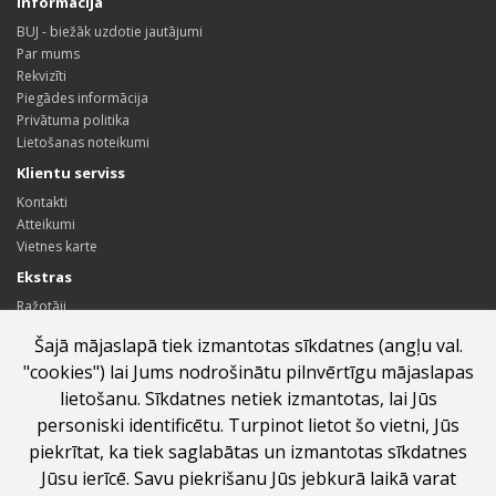
Informācija
BUJ - biežāk uzdotie jautājumi
Par mums
Rekvizīti
Piegādes informācija
Privātuma politika
Lietošanas noteikumi
Klientu serviss
Kontakti
Atteikumi
Vietnes karte
Ekstras
Ražotāji
Dāvanu kartes
Šajā mājaslapā tiek izmantotas sīkdatnes (angļu val.
Sadarbības partneru programma
"cookies") lai Jums nodrošinātu pilnvērtīgu mājaslapas
Īpašie piedāvājumi
lietošanu. Sīkdatnes netiek izmantotas, lai Jūs
Profils
personiski identificētu. Turpinot lietot šo vietni, Jūs
Profils
piekrītat, ka tiek saglabātas un izmantotas sīkdatnes
Pasūtījumu vēsture
Jūsu ierīcē. Savu piekrišanu Jūs jebkurā laikā varat
Vēlmju saraksts