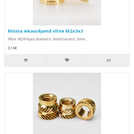
Misiņa iekausējamā vītne M2x3x3
Vītne: M2Ārējais diametrs: 3mmGarums: 3mm..
0,16€