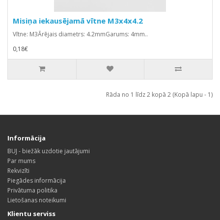
Misiņa iekausējamā vītne M3x4x4.2
Vītne: M3Ārējais diametrs: 4.2mmGarums: 4mm..
0,18€
Rāda no 1 līdz 2 kopā 2 (Kopā lapu - 1)
Informācija
BUJ - biežāk uzdotie jautājumi
Par mums
Rekvizīti
Piegādes informācija
Privātuma politika
Lietošanas noteikumi
Klientu serviss