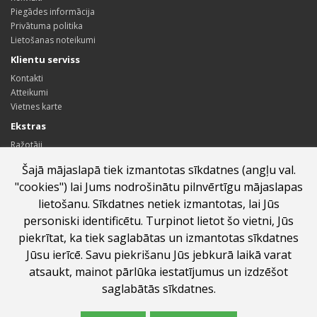
Piegādes informācija
Privātuma politika
Lietošanas noteikumi
Klientu serviss
Kontakti
Atteikumi
Vietnes karte
Ekstras
Ražotāji
Dāvanu kartes
Šajā mājaslapā tiek izmantotas sīkdatnes (angļu val.
Sadarbības partneru programma
"cookies") lai Jums nodrošinātu pilnvērtīgu mājaslapas
Īpašie piedāvājumi
lietošanu. Sīkdatnes netiek izmantotas, lai Jūs
Profils
personiski identificētu. Turpinot lietot šo vietni, Jūs
Profils
piekrītat, ka tiek saglabātas un izmantotas sīkdatnes
Pasūtījumu vēsture
Jūsu ierīcē. Savu piekrišanu Jūs jebkurā laikā varat
Vēlmju saraksts
Jaunumi
atsaukt, mainot pārlūka iestatījumus un izdzēšot
saglabātās sīkdatnes.