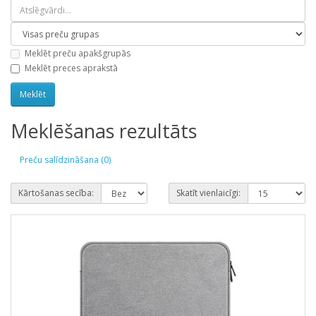
Meklēt preču apakšgrupās
Meklēt preces aprakstā
Meklēšanas rezultāts
Preču salīdzināšana (0)
Kārtošanas secība:
Skatīt vienlaicīgi: