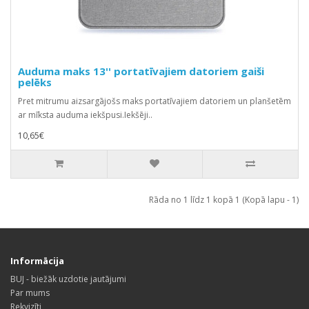
Auduma maks 13'' portatīvajiem datoriem gaiši
pelēks
Pret mitrumu aizsargājošs maks portatīvajiem datoriem un planšetēm
ar mīksta auduma iekšpusi.Iekšēji..
10,65€
Rāda no 1 līdz 1 kopā 1 (Kopā lapu - 1)
Informācija
BUJ - biežāk uzdotie jautājumi
Par mums
Rekvizīti