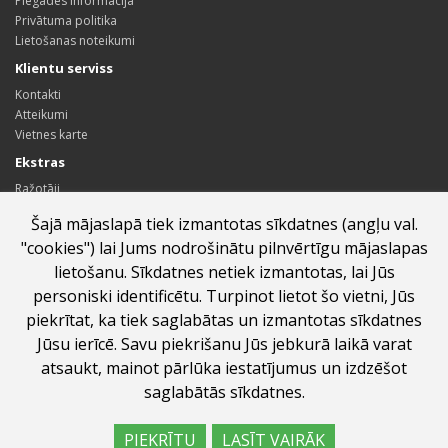
Piegādes informācija
Privātuma politika
Lietošanas noteikumi
Klientu serviss
Kontakti
Atteikumi
Vietnes karte
Ekstras
Ražotāji
Dāvanu kartes
Šajā mājaslapā tiek izmantotas sīkdatnes (angļu val.
Sadarbības partneru programma
"cookies") lai Jums nodrošinātu pilnvērtīgu mājaslapas
Īpašie piedāvājumi
lietošanu. Sīkdatnes netiek izmantotas, lai Jūs
Profils
personiski identificētu. Turpinot lietot šo vietni, Jūs
Profils
piekrītat, ka tiek saglabātas un izmantotas sīkdatnes
Pasūtījumu vēsture
Jūsu ierīcē. Savu piekrišanu Jūs jebkurā laikā varat
Vēlmju saraksts
Jaunumi
atsaukt, mainot pārlūka iestatījumus un izdzēšot
saglabātās sīkdatnes.
PIEKRĪTU
LASĪT VAIRĀK
labumi.lv ©