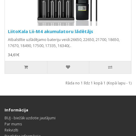
LiitoKala Lii-M4 akumulatoru lādētājs
Atbalstītie uzlādējamo bateriju veidi:26650, 22650, 21700, 18650,
17670, 18490, 17500, 17335, 16340(..
34,61€
Rāda no 1 līdz 1 kopā 1 (Kopā lapu - 1)
Informācija
BUJ - biežāk uzdotie jautājumi
Par mums
Rekvizīti