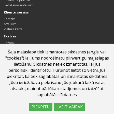
Privātuma politika
Lietošanas noteikumi
Klientu serviss
Kontakti
Atteikumi
Vietnes karte
Ekstras
Ražotāji
Dāvanu kartes
Šajā mājaslapā tiek izmantotas sīkdatnes (angļu val.
Sadarbības partneru programma
"cookies") lai Jums nodrošinātu pilnvērtīgu mājaslapas
Īpašie piedāvājumi
lietošanu. Sīkdatnes netiek izmantotas, lai Jūs
Profils
personiski identificētu. Turpinot lietot šo vietni, Jūs
Profils
piekrītat, ka tiek saglabātas un izmantotas sīkdatnes
Pasūtījumu vēsture
Jūsu ierīcē. Savu piekrišanu Jūs jebkurā laikā varat
Vēlmju saraksts
Jaunumi
atsaukt, mainot pārlūka iestatījumus un izdzēšot
saglabātās sīkdatnes.
PIEKRĪTU
LASĪT VAIRĀK
labumi.lv ©
2026