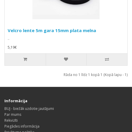
Velcro lente 5m gara 15mm plata melna
..
5,19€
Rāda no 1 līdz 1 kopā 1 (Kopā lapu - 1)
Informācija
BUJ - biežāk uzdotie jautājumi
Par mums
Rekvizīti
Piegādes informācija