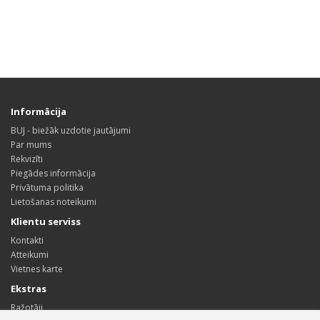
Informācija
BUJ - biežāk uzdotie jautājumi
Par mums
Rekvizīti
Piegādes informācija
Privātuma politika
Lietošanas noteikumi
Klientu serviss
Kontakti
Atteikumi
Vietnes karte
Ekstras
Ražotāji