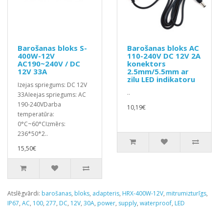
Barošanas bloks S-
Barošanas bloks AC
400W-12V
110-240V DC 12V 2A
AC190~240V / DC
konektors
12V 33A
2.5mm/5.5mm ar
zilu LED indikatoru
Izejas spriegums: DC 12V
..
33AIeejas spriegums: AC
190-240VDarba
10,19€
temperatūra:
0°C~60°CIzmērs:
236*50*2..
15,50€
Atslēgvārdi:
barošanas
,
bloks
,
adapteris
,
HRX-400W-12V
,
mitrumizturīgs
,
IP67
,
AC
,
100
,
277
,
DC
,
12V
,
30A
,
power
,
supply
,
waterproof
,
LED