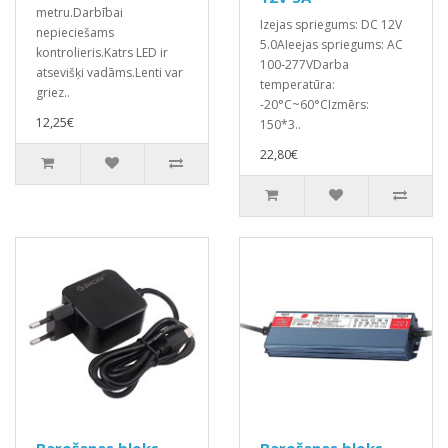
metru.Darbībai
Izejas spriegums: DC 12V
nepieciešams
5.0AIeejas spriegums: AC
kontrolieris.Katrs LED ir
100-277VDarba
atsevišķi vadāms.Lenti var
temperatūra:
griez..
-20°C~60°CIzmērs:
12,25€
150*3..
22,80€