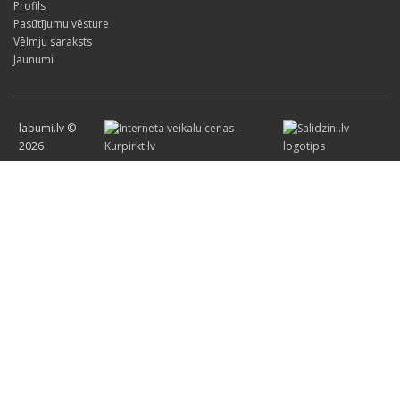
Profils
Pasūtījumu vēsture
Vēlmju saraksts
Jaunumi
labumi.lv ©
2026