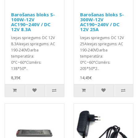
Barošanas bloks S-
Barošanas bloks S-
100W-12V
300W-12V
AC190~240V / DC
AC190~240V / DC
12V 8.3A
12V 25A
Izejas spriegums: DC 12V
Izejas spriegums: DC 12V
8.3AIeejas spriegums: AC
25AIeejas spriegums: AC
190-240VDarba
190-240VDarba
temperatūra:
temperatūra:
0°C~60°CIzmērs:
0°C~60°CIzmērs:
138*50*..
205*50*2..
8,35€
14,45€