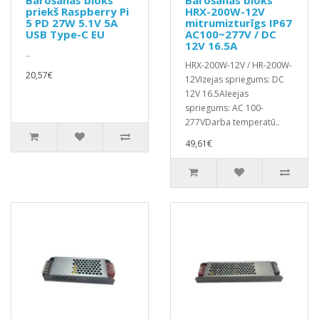
Barošanas bloks
Barošanas bloks
priekš Raspberry Pi
HRX-200W-12V
5 PD 27W 5.1V 5A
mitrumizturīgs IP67
USB Type-C EU
AC100~277V / DC
12V 16.5A
..
HRX-200W-12V / HR-200W-
20,57€
12VIzejas spriegums: DC
12V 16.5AIeejas
spriegums: AC 100-
277VDarba temperatū..
49,61€