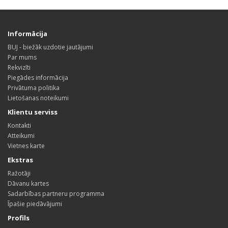
Informācija
BUJ - biežāk uzdotie jautājumi
Par mums
Rekvizīti
Piegādes informācija
Privātuma politika
Lietošanas noteikumi
Klientu serviss
Kontakti
Atteikumi
Vietnes karte
Ekstras
Ražotāji
Dāvanu kartes
Sadarbības partneru programma
Īpašie piedāvājumi
Profils