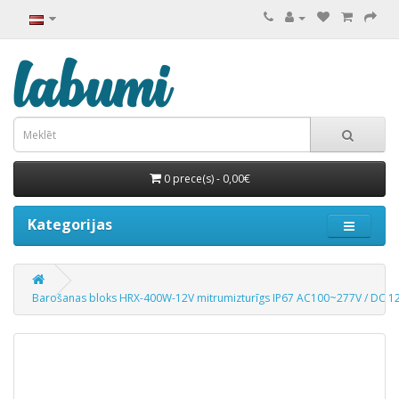
0 prece(s) - 0,00€
Kategorijas
Barošanas bloks HRX-400W-12V mitrumizturīgs IP67 AC100~277V / DC 1