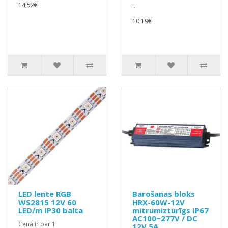
14,52€
..
10,19€
LED lente RGB
Barošanas bloks
WS2815 12V 60
HRX-60W-12V
LED/m IP30 balta
mitrumizturīgs IP67
AC100~277V / DC
Cena ir par 1
12V 5A