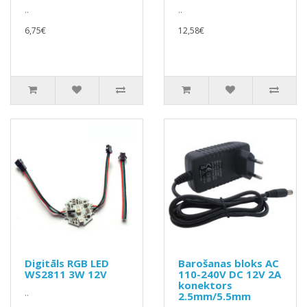
..
..
6,75€
12,58€
Digitāls RGB LED
Barošanas bloks AC
WS2811 3W 12V
110-240V DC 12V 2A
konektors
..
2.5mm/5.5mm