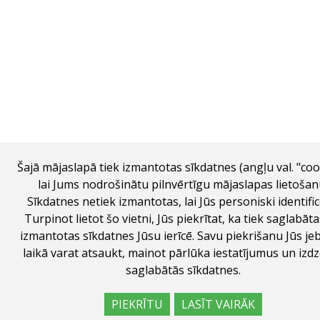
Šajā mājaslapā tiek izmantotas sīkdatnes (angļu val. "coo
lai Jums nodrošinātu pilnvērtīgu mājaslapas lietošan
Sīkdatnes netiek izmantotas, lai Jūs personiski identific
Turpinot lietot šo vietni, Jūs piekrītat, ka tiek saglabāt
izmantotas sīkdatnes Jūsu ierīcē. Savu piekrišanu Jūs je
laikā varat atsaukt, mainot pārlūka iestatījumus un izd
saglabātās sīkdatnes.
PIEKRĪTU
LASĪT VAIRĀK