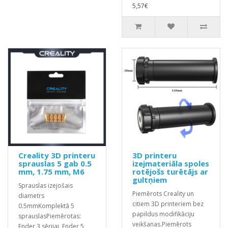
5,57€
Creality 3D printeru
3D printeru
sprauslas 5 gab 0.5
izejmateriāla spoles
mm, 1.75 mm, M6
rotējošs turētājs ar
gultņiem
Sprauslas izejošais
Piemērots Creality un
diametrs
citiem 3D printeriem bez
0.5mmKomplektā 5
papildus modifikāciju
sprauslasPiemērotas:
veikšanas.Piemērots
Ender 3 sērijai, Ender 5