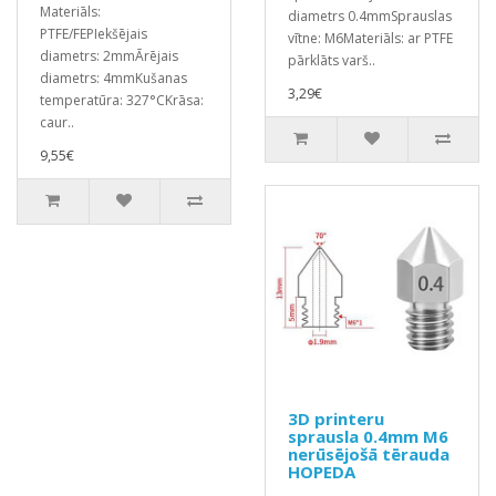
Materiāls:
diametrs 0.4mmSprauslas
PTFE/FEPIekšējais
vītne: M6Materiāls: ar PTFE
diametrs: 2mmĀrējais
pārklāts varš..
diametrs: 4mmKušanas
3,29€
temperatūra: 327°CKrāsa:
caur..
9,55€
3D printeru
sprausla 0.4mm M6
nerūsējošā tērauda
HOPEDA