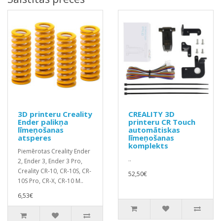
3D printeru Creality
CREALITY 3D
Ender palikņa
printeru CR Touch
līmeņošanas
automātiskas
atsperes
līmeņošanas
komplekts
Piemērotas Creality Ender
..
2, Ender 3, Ender 3 Pro,
Creality CR-10, CR-10S, CR-
52,50€
10S Pro, CR-X, CR-10 M..
6,53€