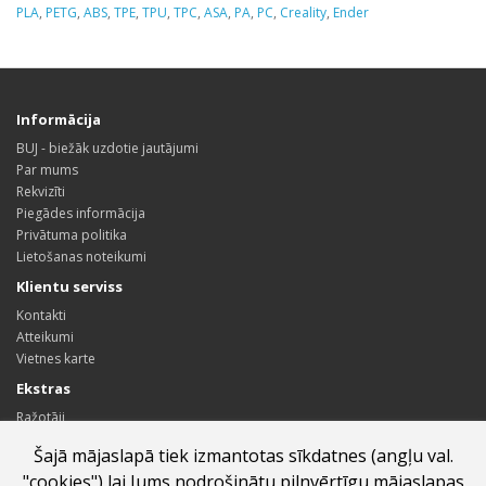
PLA
,
PETG
,
ABS
,
TPE
,
TPU
,
TPC
,
ASA
,
PA
,
PC
,
Creality
,
Ender
Informācija
BUJ - biežāk uzdotie jautājumi
Par mums
Rekvizīti
Piegādes informācija
Privātuma politika
Lietošanas noteikumi
Klientu serviss
Kontakti
Atteikumi
Vietnes karte
Ekstras
Ražotāji
Dāvanu kartes
Šajā mājaslapā tiek izmantotas sīkdatnes (angļu val.
Sadarbības partneru programma
"cookies") lai Jums nodrošinātu pilnvērtīgu mājaslapas
Īpašie piedāvājumi