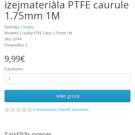
izejmateriāla PTFE caurule
1.75mm 1M
Ražotājs:
Creality
Modelis: Creality PTFE Tube 1.75mm 1M
SKU: 0744
Pieejamība: 2
9,99€
Daudzums
Ielikt grozā
0 atsauksmes
/
Rakstīt atsauksmi
Saistītās preces