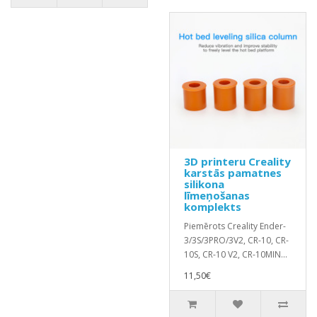
3D printeru Creality
karstās pamatnes
silikona
līmeņošanas
komplekts
Piemērots Creality Ender-
3/3S/3PRO/3V2, CR-10, CR-
10S, CR-10 V2, CR-10MIN...
11,50€