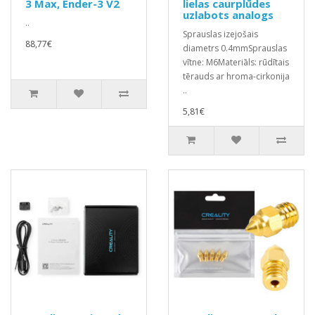
3 Max, Ender-3 V2
lielas caurplūdes
uzlabots analogs
..
Sprauslas izejošais
88,77€
diametrs 0.4mmSprauslas
vītne: M6Materiāls: rūdītais
tērauds ar hroma-cirkonija
..
5,81€