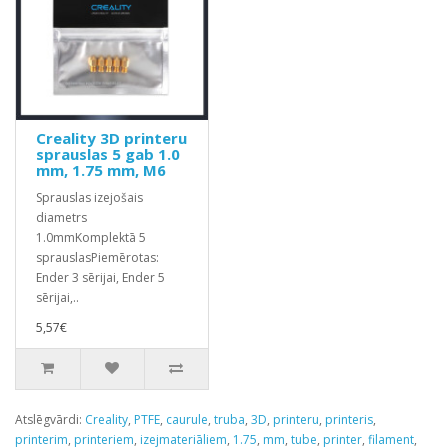
Creality 3D printeru
sprauslas 5 gab 1.0
mm, 1.75 mm, M6
Sprauslas izejošais
diametrs
1.0mmKomplektā 5
sprauslasPiemērotas:
Ender 3 sērijai, Ender 5
sērijai,..
5,57€
Atslēgvārdi:
Creality
,
PTFE
,
caurule
,
truba
,
3D
,
printeru
,
printeris
,
printerim
,
printeriem
,
izejmateriāliem
,
1.75
,
mm
,
tube
,
printer
,
filament
,