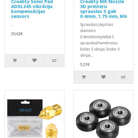
Creality Sonic Pad
Creality MK Nozzle
ADXL345 vibrāciju
3D printeru
kompensācijas
sprauslas 5 gab
sensors
0.4mm, 1.75 mm, M6
..
Sprauslas izejošais
diametrs
20,62€
0.4mmKomplektā 5
sprauslasPiemērotas:
Ender 3 sērijai, Ender 5
sērijai,..
5,57€