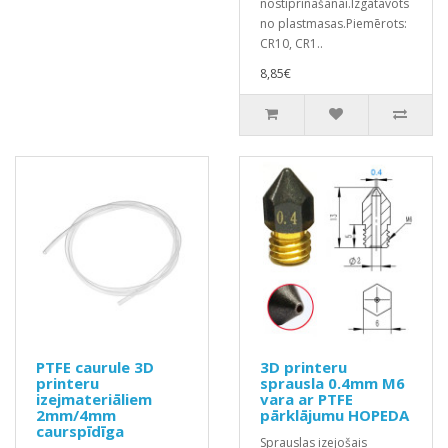
nostiprināšanai.Izgatavots
no plastmasas.Piemērots:
CR10, CR1..
8,85€
PTFE caurule 3D
3D printeru
printeru
sprausla 0.4mm M6
izejmateriāliem
vara ar PTFE
2mm/4mm
pārklājumu HOPEDA
caurspīdīga
Sprauslas izejošais