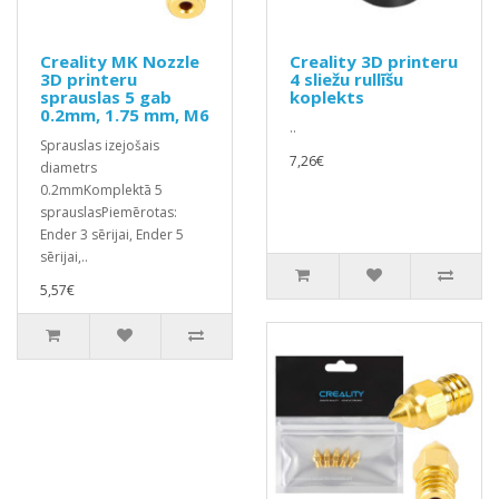
Creality MK Nozzle
Creality 3D printeru
3D printeru
4 sliežu rullīšu
sprauslas 5 gab
koplekts
0.2mm, 1.75 mm, M6
..
Sprauslas izejošais
7,26€
diametrs
0.2mmKomplektā 5
sprauslasPiemērotas:
Ender 3 sērijai, Ender 5
sērijai,..
5,57€