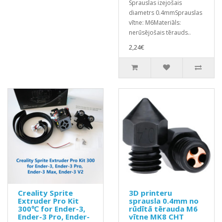
Sprauslas izejošais
diametrs 0.4mmSprauslas
vītne: M6Materiāls:
nerūsējošais tērauds..
2,24€
Creality Sprite
3D printeru
Extruder Pro Kit
sprausla 0.4mm no
300℃ for Ender-3,
rūdītā tērauda M6
Ender-3 Pro, Ender-
vītne MK8 CHT