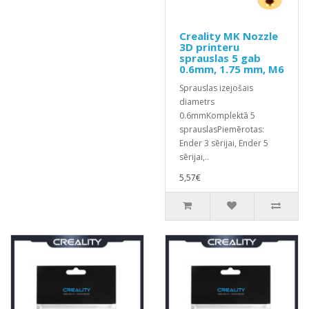
Creality MK Nozzle
3D printeru
sprauslas 5 gab
0.6mm, 1.75 mm, M6
Sprauslas izejošais
diametrs
0.6mmKomplektā 5
sprauslasPiemērotas:
Ender 3 sērijai, Ender 5
sērijai,..
5,57€