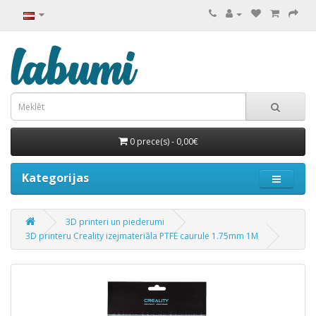
0 prece(s) - 0,00€
Kategorijas
3D printeri un piederumi
3D printeru Creality izejmateriāla PTFE caurule 1.75mm 1M