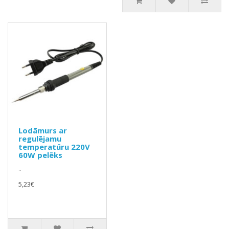
Lodāmurs ar
regulējamu
temperatūru 220V
60W pelēks
..
5,23€