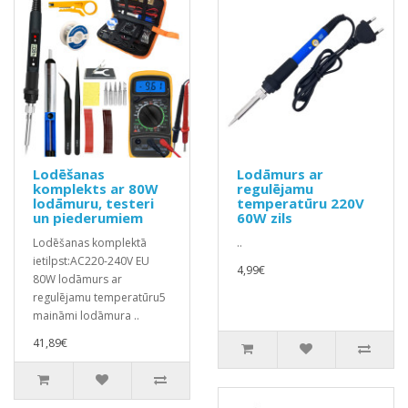
Lodēšanas
Lodāmurs ar
komplekts ar 80W
regulējamu
lodāmuru, testeri
temperatūru 220V
un piederumiem
60W zils
Lodēšanas komplektā
..
ietilpst:AC220-240V EU
4,99€
80W lodāmurs ar
regulējamu temperatūru5
maināmi lodāmura ..
41,89€