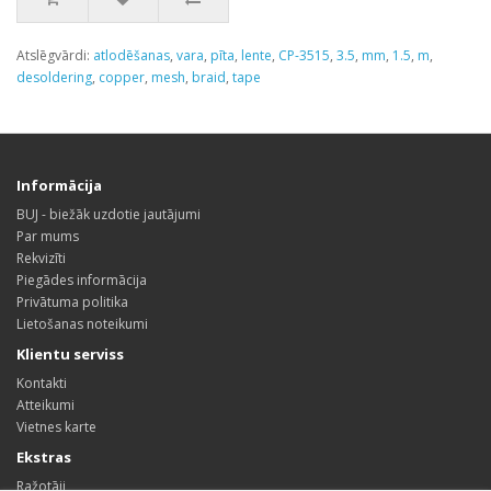
Atslēgvārdi:
atlodēšanas
,
vara
,
pīta
,
lente
,
CP-3515
,
3.5
,
mm
,
1.5
,
m
,
desoldering
,
copper
,
mesh
,
braid
,
tape
Informācija
BUJ - biežāk uzdotie jautājumi
Par mums
Rekvizīti
Piegādes informācija
Privātuma politika
Lietošanas noteikumi
Klientu serviss
Kontakti
Atteikumi
Vietnes karte
Ekstras
Ražotāji