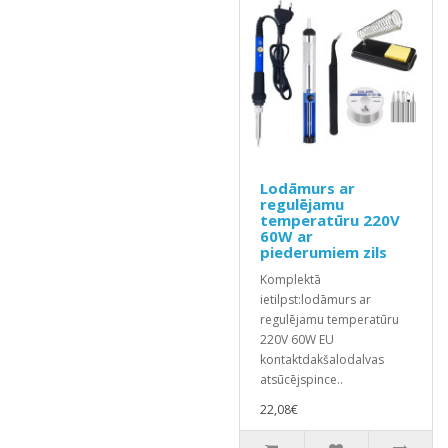
Lodāmurs ar
regulējamu
temperatūru 220V
60W ar
piederumiem zils
Komplektā
ietilpst:lodāmurs ar
regulējamu temperatūru
220V 60W EU
kontaktdakšalodalvas
atsūcējspince..
22,08€