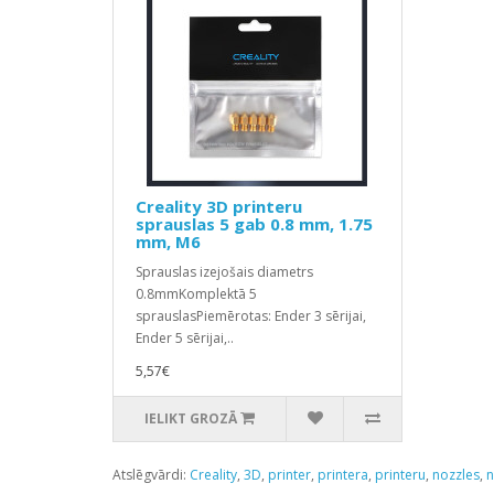
Creality 3D printeru
sprauslas 5 gab 0.8 mm, 1.75
mm, M6
Sprauslas izejošais diametrs
0.8mmKomplektā 5
sprauslasPiemērotas: Ender 3 sērijai,
Ender 5 sērijai,..
5,57€
IELIKT GROZĀ
Atslēgvārdi:
Creality
,
3D
,
printer
,
printera
,
printeru
,
nozzles
,
n