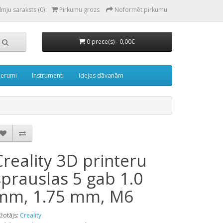
lmju saraksts (0)
Pirkumu grozs
Noformēt pirkumu
0 prece(s) - 0,00€
derumi
Instrumenti
Idejas dāvanām
Creality 3D printeru
sprauslas 5 gab 1.0
mm, 1.75 mm, M6
žotājs:
Creality