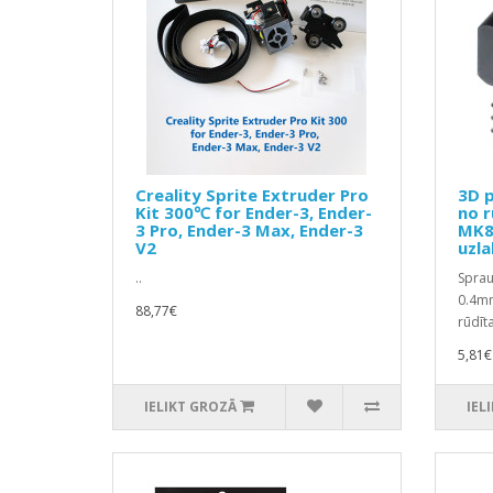
Creality Sprite Extruder Pro
3D p
Kit 300℃ for Ender-3, Ender-
no r
3 Pro, Ender-3 Max, Ender-3
MK8 
V2
uzla
..
Sprau
0.4mm
88,77€
rūdīt
5,81€
IELIKT GROZĀ
IEL