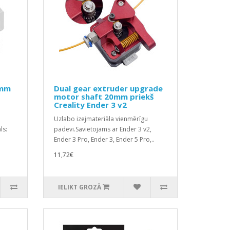
4mm
Dual gear extruder upgrade
motor shaft 20mm priekš
Creality Ender 3 v2
Uzlabo izejmateriāla vienmērīgu
ls:
padevi.Savietojams ar Ender 3 v2,
Ender 3 Pro, Ender 3, Ender 5 Pro,..
11,72€
IELIKT GROZĀ