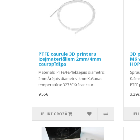
PTFE caurule 3D printeru
3D p
izejmateriāliem 2mm/4mm
M6 v
caurspīdīga
HOP
Materiāls: PTFE/FEPIekšējais diametrs:
Sprau
2mmĀrējais diametrs: 4mmKušanas
0.4mm
temperatūra: 327°CKrāsa: caur..
PTFE p
9,55€
3,29€
IELIKT GROZĀ
IEL