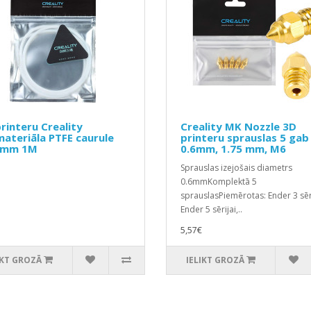
rinteru Creality
Creality MK Nozzle 3D
materiāla PTFE caurule
printeru sprauslas 5 gab
5mm 1M
0.6mm, 1.75 mm, M6
Sprauslas izejošais diametrs
0.6mmKomplektā 5
sprauslasPiemērotas: Ender 3 sēri
Ender 5 sērijai,..
5,57€
IKT GROZĀ
IELIKT GROZĀ