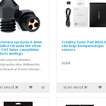
rinteru sprausla 0.4mm
Creality Sonic Pad ADXL
ūdītā tērauda M6 vītne
vibrāciju kompensācijas
CHT lielas caurplūdes
sensors
bots analogs
..
slas izejošais diametrs
20,62€
Sprauslas vītne: M6Materiāls:
ais tērauds ar hroma-cirkonija ..
IKT GROZĀ
IELIKT GROZĀ