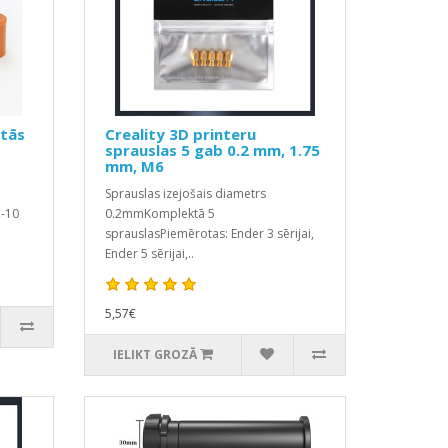
stās
Creality 3D printeru
sprauslas 5 gab 0.2 mm, 1.75
mm, M6
Sprauslas izejošais diametrs
R-10
0.2mmKomplektā 5
sprauslasPiemērotas: Ender 3 sērijai,
Ender 5 sērijai,..
5,57€
IELIKT GROZĀ