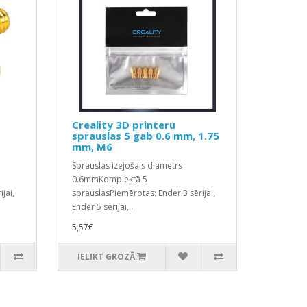
Creality 3D printeru
sprauslas 5 gab 0.6 mm, 1.75
mm, M6
Sprauslas izejošais diametrs
0.6mmKomplektā 5
jai,
sprauslasPiemērotas: Ender 3 sērijai,
Ender 5 sērijai,..
5,57€
IELIKT GROZĀ