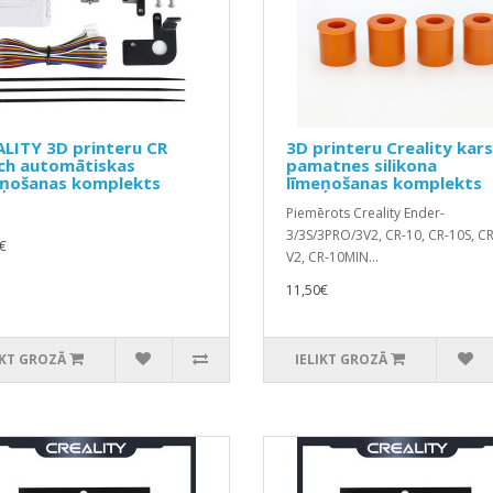
LITY 3D printeru CR
3D printeru Creality kar
ch automātiskas
pamatnes silikona
eņošanas komplekts
līmeņošanas komplekts
Piemērots Creality Ender-
3/3S/3PRO/3V2, CR-10, CR-10S, C
€
V2, CR-10MIN...
11,50€
IKT GROZĀ
IELIKT GROZĀ