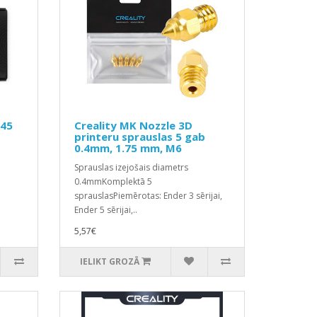
345
Creality MK Nozzle 3D
printeru sprauslas 5 gab
0.4mm, 1.75 mm, M6
Sprauslas izejošais diametrs
0.4mmKomplektā 5
sprauslasPiemērotas: Ender 3 sērijai,
Ender 5 sērijai,..
5,57€
IELIKT GROZĀ