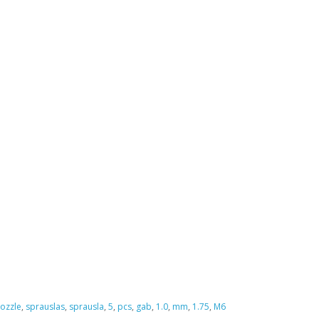
ozzle
,
sprauslas
,
sprausla
,
5
,
pcs
,
gab
,
1.0
,
mm
,
1.75
,
M6