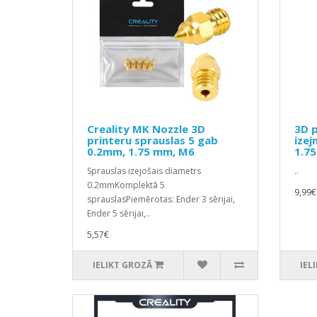
Creality MK Nozzle 3D
3D p
printeru sprauslas 5 gab
izej
0.2mm, 1.75 mm, M6
1.7
Sprauslas izejošais diametrs
..
0.2mmKomplektā 5
9,99€
sprauslasPiemērotas: Ender 3 sērijai,
Ender 5 sērijai,..
5,57€
IELIKT GROZĀ
IEL