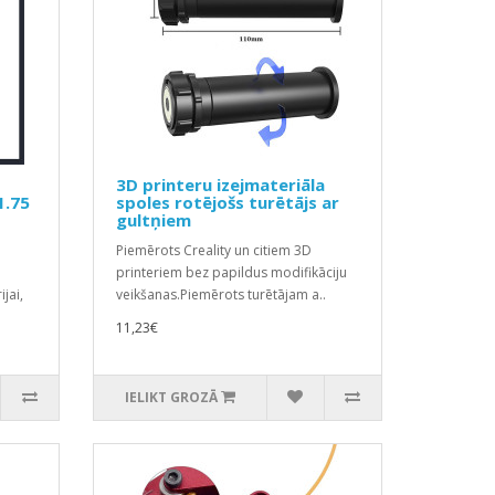
3D printeru izejmateriāla
1.75
spoles rotējošs turētājs ar
gultņiem
Piemērots Creality un citiem 3D
printeriem bez papildus modifikāciju
jai,
veikšanas.Piemērots turētājam a..
11,23€
IELIKT GROZĀ