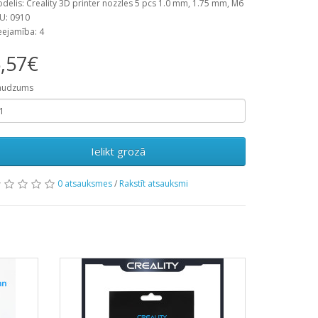
delis: Creality 3D printer nozzles 5 pcs 1.0 mm, 1.75 mm, M6
U: 0910
eejamība: 4
,57€
audzums
Ielikt grozā
0 atsauksmes
/
Rakstīt atsauksmi