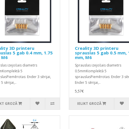
lity 3D printeru
Creality 3D printeru
uslas 5 gab 0.4 mm, 1.75
sprauslas 5 gab 0.5 mm, 
 M6
mm, M6
slas izejošais diametrs
Sprauslas izejošais diametrs
mKomplektā 5
0.5mmKomplektā 5
slasPiemērotas: Ender 3 sērijai,
sprauslasPiemērotas: Ender 3 sēri
5 sērijai,..
Ender 5 sērijai,..
5,57€
IKT GROZĀ
IELIKT GROZĀ