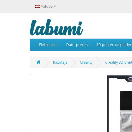
Valoda
Elektronika
Datorpreces
3D printeri un piede
Ražotājs
Creality
Creality 3D pri