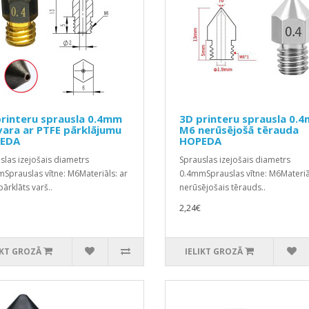
rinteru sprausla 0.4mm
3D printeru sprausla 0.
ara ar PTFE pārklājumu
M6 nerūsējošā tērauda
EDA
HOPEDA
slas izejošais diametrs
Sprauslas izejošais diametrs
Sprauslas vītne: M6Materiāls: ar
0.4mmSprauslas vītne: M6Materiā
ārklāts varš..
nerūsējošais tērauds..
2,24€
IKT GROZĀ
IELIKT GROZĀ