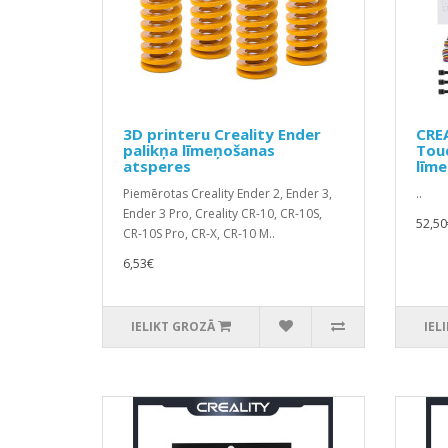
3D printeru Creality Ender
CREA
palikņa līmeņošanas
Tou
atsperes
līm
Piemērotas Creality Ender 2, Ender 3,
..
Ender 3 Pro, Creality CR-10, CR-10S,
52,50
CR-10S Pro, CR-X, CR-10 M..
6,53€
IELIKT GROZĀ
IEL