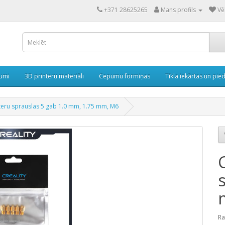
+371 28625265
Mans profils
Vē
rumi
3D printeru materiāli
Cepumu formiņas
Tīkla iekārtas un pie
nteru sprauslas 5 gab 1.0 mm, 1.75 mm, M6
Ra