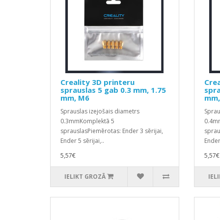
Creality 3D printeru
Crea
sprauslas 5 gab 0.3 mm, 1.75
spra
mm, M6
mm,
Sprauslas izejošais diametrs
Sprau
0.3mmKomplektā 5
0.4m
sprauslasPiemērotas: Ender 3 sērijai,
sprau
Ender 5 sērijai,..
Ender 
5,57€
5,57€
IELIKT GROZĀ
IEL